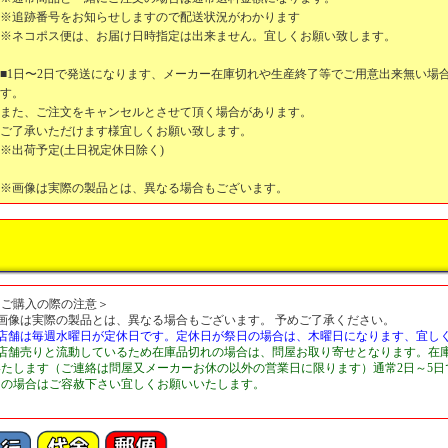
※追跡番号をお知らせしますので配送状況がわかります
※ネコポス便は、お届け日時指定は出来ません。宜しくお願い致します。
■1日〜2日で発送になります、メーカー在庫切れや生産終了等でご用意出来無い場
す。
また、ご注文をキャンセルとさせて頂く場合があります。
ご了承いただけます様宜しくお願い致します。
※出荷予定(土日祝定休日除く)
※画像は実際の製品とは、異なる場合もございます。
＜ご購入の際の注意＞
■画像は実際の製品とは、異なる場合もございます。 予めご了承ください。
■店舗は毎週水曜日が定休日です。定休日が祭日の場合は、木曜日になります、宜し
■店舗売りと流動しているため在庫品切れの場合は、問屋お取り寄せとなります。在
いたします（ご連絡は問屋又メーカーお休の以外の営業日に限ります）通常2日～5
切の場合はご容赦下さい宜しくお願いいたします。