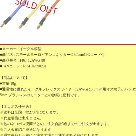
■メーカー : イーグル模型
■商品名 : スモールヨーロピアンコネクターC 3.5mm12Gコード付
■商品番号 : 1467-12AWG-80
■JANコード : 4534182690231
【商品について】
■重量 10g
■通電性に優れたイーグルフレックスワイヤー12AWGに3.5ｍｍ用オス端子がハンダ済
5mm ブラシレスのモーターとの接続に便利です。
【ネコポス便発送】
※送料は全国一律270円になります。
※代金引換は出来ません。
※他のネコポス便商品とのご注文合計3点までのご注文が出来ます。
※ご入金確認ご発送になります
※通常商品と一緒にご注文の場合は通常送料金額になります。