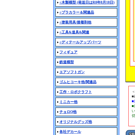
○木製模型 (発送日はR8年8月18日)
○プラカラー＆関連品
○塗装用具/接着剤他
○工具&道具&関連
○ディテールアップパーツ
フィギュア
鉄道模型
エアソフトガン
ゴムヒコーキ他/関連品
工作・ロボクラフト
ミニカー他
チョロQ他
オリジナルグッズ他
各社デカール