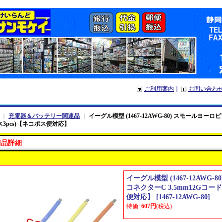
ご利用案内
｜
お問い合わ
｜
充電器＆バッテリー関連品
｜
イーグル模型 (1467-12AWG-80) スモールヨーロ
オス3pcs)【ネコポス便対応】
商品詳細
イーグル模型 (1467-12AWG
コネクターC 3.5mm12Gコード
便対応】
[
1467-12AWG-80
]
特価
:
607円
(税込)