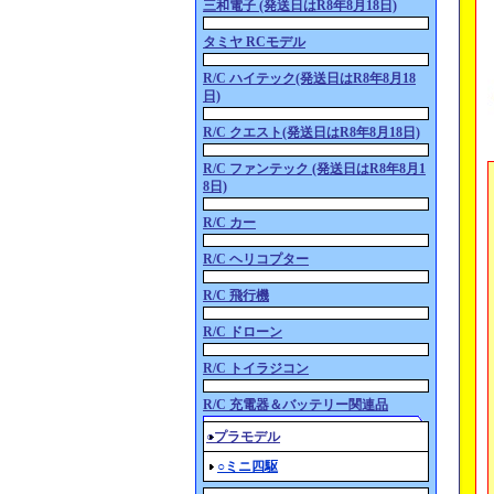
三和電子 (発送日はR8年8月18日)
タミヤ RCモデル
R/C ハイテック(発送日はR8年8月18
日)
R/C クエスト(発送日はR8年8月18日)
R/C ファンテック (発送日はR8年8月1
8日)
R/C カー
R/C ヘリコプター
R/C 飛行機
R/C ドローン
R/C トイラジコン
R/C 充電器＆バッテリー関連品
○プラモデル
○ミニ四駆