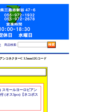
せ
商品検索
:
ピアンコネクターC 3.5mm12Gコード
-80) スモールヨーロピアン
付 (オス3pcs)【ネコポス