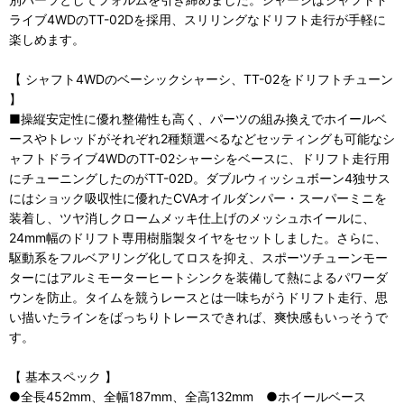
ライブ4WDのTT-02Dを採用、スリリングなドリフト走行が手軽に
楽しめます。
【 シャフト4WDのベーシックシャーシ、TT-02をドリフトチューン
】
■操縦安定性に優れ整備性も高く、パーツの組み換えでホイールベ
ースやトレッドがそれぞれ2種類選べるなどセッティングも可能なシ
ャフトドライブ4WDのTT-02シャーシをベースに、ドリフト走行用
にチューニングしたのがTT-02D。ダブルウィッシュボーン4独サス
にはショック吸収性に優れたCVAオイルダンパー・スーパーミニを
装着し、ツヤ消しクロームメッキ仕上げのメッシュホイールに、
24mm幅のドリフト専用樹脂製タイヤをセットしました。さらに、
駆動系をフルベアリング化してロスを抑え、スポーツチューンモー
ターにはアルミモーターヒートシンクを装備して熱によるパワーダ
ウンを防止。タイムを競うレースとは一味ちがうドリフト走行、思
い描いたラインをばっちりトレースできれば、爽快感もいっそうで
す。
【 基本スペック 】
●全長452mm、全幅187mm、全高132mm ●ホイールベース