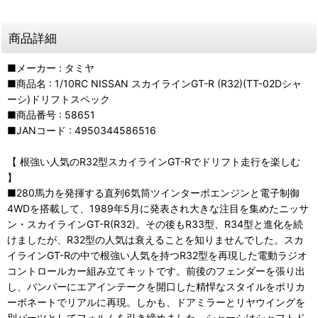
商品詳細
■メーカー : タミヤ
■商品名 : 1/10RC NISSAN スカイラインGT-R (R32)(TT-02Dシャ
ーシ)ドリフトスペック
■商品番号 : 58651
■JANコード : 4950344586516
【 根強い人気のR32型スカイラインGT-Rでドリフト走行を楽しむ
】
■280馬力を発揮する直列6気筒ツインターボエンジンと電子制御
4WDを搭載して、1989年5月に発表され大きな注目を集めたニッサ
ン・スカイラインGT-R(R32)。その後もR33型、R34型と進化を続
けましたが、R32型の人気は衰えることを知りませんでした。スカ
イラインGT-Rの中で根強い人気を持つR32型を再現した電動ラジオ
コントロールカー組み立てキットです。前後のフェンダーを張り出
し、バンパーにエアインテークを開口した精悍なスタイルをポリカ
ーボネートでリアルに再現。しかも、ドアミラーとリヤウイングを
別パーツとしてフォルムを引き締めました。シャーシはシャフトド