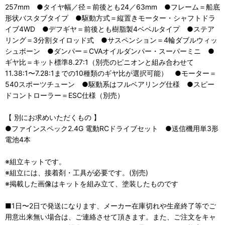
257mm ●タイヤ幅／径＝前後とも24／63mm ●フレーム＝船底
形状バスタブタイプ ●駆動方式＝縦置きモーター・シャフトドラ
イブ4WD ●デフギヤ＝前後とも樹脂製4ベベルタイプ ●ステア
リング＝3分割タイロッド式 ●サスペンション＝4輪ダブルウィッ
シュボーン ●ダンパー＝CVAオイルダンパー・スーパーミニ ●
ギヤ比＝キット標準8.27:1（別売のピニオンと組み合わせて
11.38:1〜7.28:1までの10種類のギヤ比が選択可能） ●モーター＝
540スポーツチューン ●駆動系はフルベアリング仕様 ●スピー
ドコントローラー＝ESC仕様（別売）
【 別にお求めいただくもの 】
●ファインスペック2.4G 電動RCドライブセット ●送信機用単3形
電池4本
※組立キットです。
※組立には、接着剤・工具が必要です。(別売)
※掲載した画像はキットを組み立て、塗装したものです
■1日〜2日で発送になります、メーカー在庫切れや生産終了等でご
用意出来無い場合は、ご連絡させて頂きます。また、ご注文をキャ