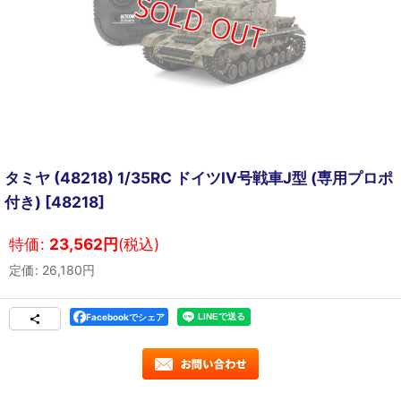
タミヤ (48218) 1/35RC ドイツIV号戦車J型 (専用プロポ
付き)
[
48218
]
特価
:
23,562
円
(税込)
定価
:
26,180
円
Facebookでシェア