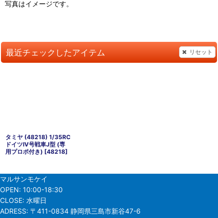
写真はイメージです。
最近チェックしたアイテム
リセット
タミヤ (48218) 1/35RC
ドイツIV号戦車J型 (専
用プロポ付き)
[
48218
]
マルサンモケイ
OPEN:
10:00-18:30
CLOSE:
水曜日
ADRESS:
〒411-0834 静岡県三島市新谷47-6