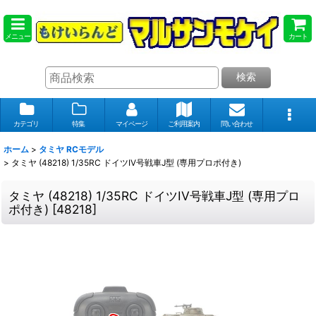
メニュー
カート
検索
カテゴリ
特集
マイページ
ご利用案内
問い合わせ
ホーム
>
タミヤ RCモデル
>
タミヤ (48218) 1/35RC ドイツIV号戦車J型 (専用プロポ付き)
タミヤ (48218) 1/35RC ドイツIV号戦車J型 (専用プロ
ポ付き)
[
48218
]