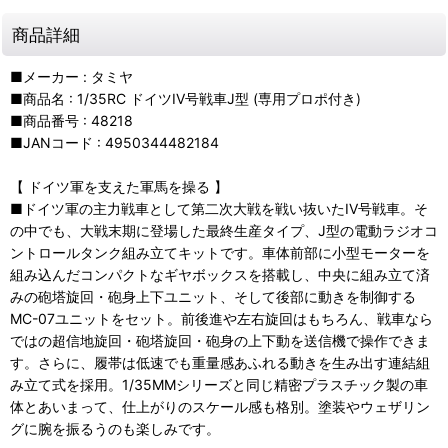
商品詳細
■メーカー : タミヤ
■商品名 : 1/35RC ドイツIV号戦車J型 (専用プロポ付き)
■商品番号 : 48218
■JANコード : 4950344482184
【 ドイツ軍を支えた軍馬を操る 】
■ドイツ軍の主力戦車として第二次大戦を戦い抜いたIV号戦車。そ
の中でも、大戦末期に登場した最終生産タイプ、J型の電動ラジオコ
ントロールタンク組み立てキットです。車体前部に小型モーターを
組み込んだコンパクトなギヤボックスを搭載し、中央に組み立て済
みの砲塔旋回・砲身上下ユニット、そして後部に動きを制御する
MC-07ユニットをセット。前後進や左右旋回はもちろん、戦車なら
ではの超信地旋回・砲塔旋回・砲身の上下動を送信機で操作できま
す。さらに、履帯は低速でも重量感あふれる動きを生み出す連結組
み立て式を採用。1/35MMシリーズと同じ精密プラスチック製の車
体とあいまって、仕上がりのスケール感も格別。塗装やウェザリン
グに腕を振るうのも楽しみです。