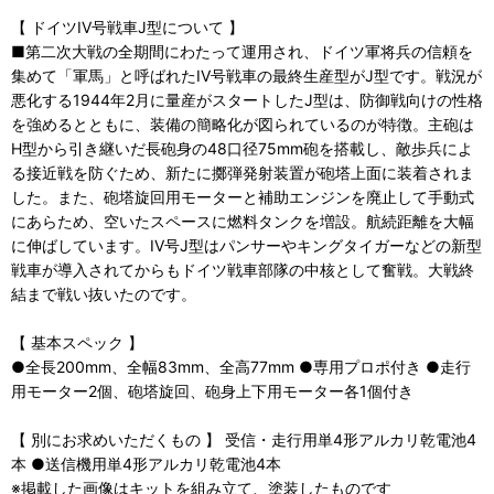
【 ドイツIV号戦車J型について 】
■第二次大戦の全期間にわたって運用され、ドイツ軍将兵の信頼を
集めて「軍馬」と呼ばれたIV号戦車の最終生産型がJ型です。戦況が
悪化する1944年2月に量産がスタートしたJ型は、防御戦向けの性格
を強めるとともに、装備の簡略化が図られているのが特徴。主砲は
H型から引き継いだ長砲身の48口径75mm砲を搭載し、敵歩兵によ
る接近戦を防ぐため、新たに擲弾発射装置が砲塔上面に装着されま
した。また、砲塔旋回用モーターと補助エンジンを廃止して手動式
にあらため、空いたスペースに燃料タンクを増設。航続距離を大幅
に伸ばしています。IV号J型はパンサーやキングタイガーなどの新型
戦車が導入されてからもドイツ戦車部隊の中核として奮戦。大戦終
結まで戦い抜いたのです。
【 基本スペック 】
●全長200mm、全幅83mm、全高77mm ●専用プロポ付き ●走行
用モーター2個、砲塔旋回、砲身上下用モーター各1個付き
【 別にお求めいただくもの 】 受信・走行用単4形アルカリ乾電池4
本 ●送信機用単4形アルカリ乾電池4本
※掲載した画像はキットを組み立て、塗装したものです