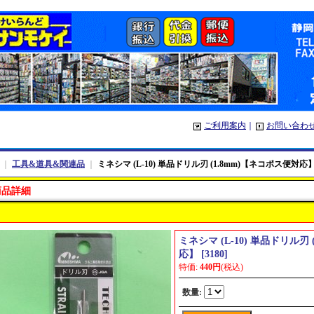
ご利用案内
｜
お問い合わ
｜
工具&道具&関連品
｜
ミネシマ (L-10) 単品ドリル刃 (1.8mm)【ネコポス便対応
商品詳細
ミネシマ (L-10) 単品ドリル刃
応】
[
3180
]
特価
:
440円
(税込)
数量
: