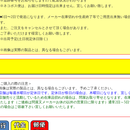
※追跡番号をお知らせしますので配送状況がわかります
※ネコポス便は、お届け日時指定は出来ません。宜しくお願い致します。
■1日〜2日で発送になります、メーカー在庫切れや生産終了等でご用意出来無い場
す。
また、ご注文をキャンセルとさせて頂く場合があります。
ご了承いただけます様宜しくお願い致します。
※出荷予定(土日祝定休日除く)
※画像は実際の製品とは、異なる場合もございます。
＜ご購入の際の注意＞
■画像は実際の製品とは、異なる場合もございます。 予めご了承ください。
■店舗は毎週水曜日が定休日です。定休日が祭日の場合は、木曜日になります、宜し
■店舗売りと流動しているため在庫品切れの場合は、問屋お取り寄せとなります。在
いたします（ご連絡は問屋又メーカーお休の以外の営業日に限ります）通常2日～5
切の場合はご容赦下さい宜しくお願いいたします。