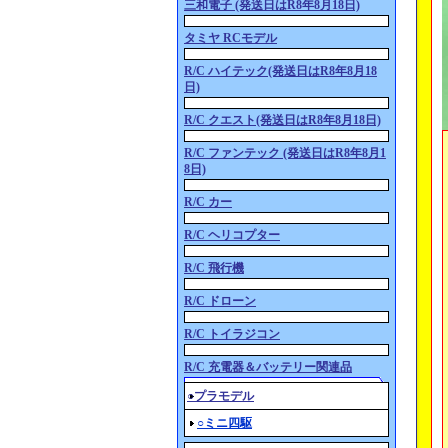
三和電子 (発送日はR8年8月18日)
タミヤ RCモデル
R/C ハイテック(発送日はR8年8月18
日)
R/C クエスト(発送日はR8年8月18日)
R/C ファンテック (発送日はR8年8月1
8日)
R/C カー
R/C ヘリコプター
R/C 飛行機
R/C ドローン
R/C トイラジコン
R/C 充電器＆バッテリー関連品
○プラモデル
○ミニ四駆