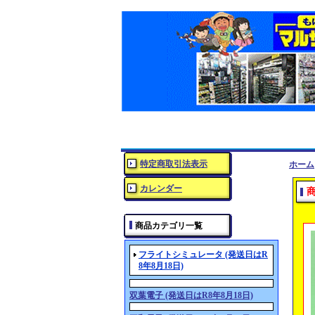
特定商取引法表示
ホーム
カレンダー
商品カテゴリ一覧
フライトシミュレータ (発送日はR
8年8月18日)
双葉電子 (発送日はR8年8月18日)