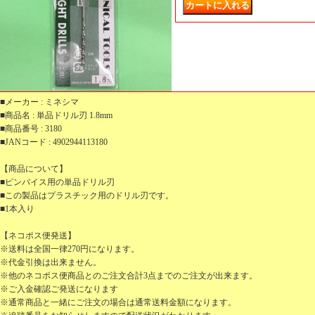
■メーカー : ミネシマ
■商品名 : 単品ドリル刃 1.8mm
■商品番号 : 3180
■JANコード : 4902944113180
【商品について】
■ピンバイス用の単品ドリル刃
■この製品はプラスチック用のドリル刃です。
■1本入り
【ネコポス便発送】
※送料は全国一律270円になります。
※代金引換は出来ません。
※他のネコポス便商品とのご注文合計3点までのご注文が出来ます。
※ご入金確認ご発送になります
※通常商品と一緒にご注文の場合は通常送料金額になります。