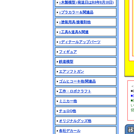
○木製模型 (発送日はR8年8月18日)
○プラカラー＆関連品
○塗装用具/接着剤他
○工具&道具&関連
○ディテールアップパーツ
フィギュア
鉄道模型
エアソフトガン
ゴムヒコーキ他/関連品
工作・ロボクラフト
ミニカー他
チョロQ他
オリジナルグッズ他
各社デカール