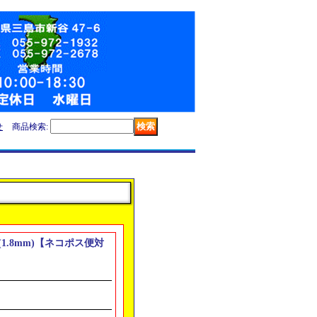
せ
商品検索
:
】
 (1.8mm)【ネコポス便対