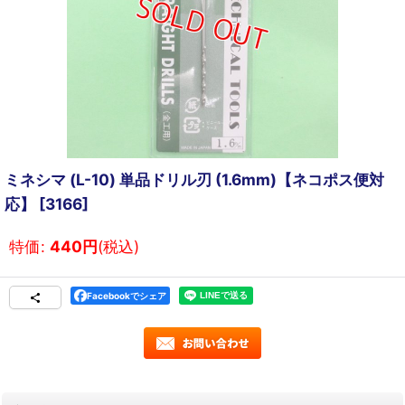
ミネシマ (L-10) 単品ドリル刃 (1.6mm)【ネコポス便対
応】
[
3166
]
特価
:
440
円
(税込)
Facebookでシェア