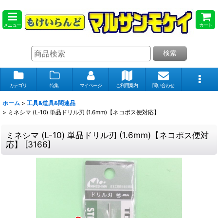
メニュー
カート
検索
カテゴリ
特集
マイページ
ご利用案内
問い合わせ
ホーム
>
工具&道具&関連品
>
ミネシマ (L-10) 単品ドリル刃 (1.6mm)【ネコポス便対応】
ミネシマ (L-10) 単品ドリル刃 (1.6mm)【ネコポス便対
応】
[
3166
]