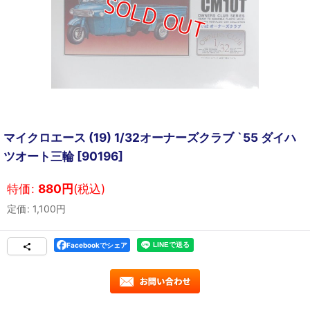
マイクロエース (19) 1/32オーナーズクラブ `55 ダイハ
ツオート三輪
[
90196
]
特価
:
880
円
(税込)
定価
:
1,100
円
Facebookでシェア