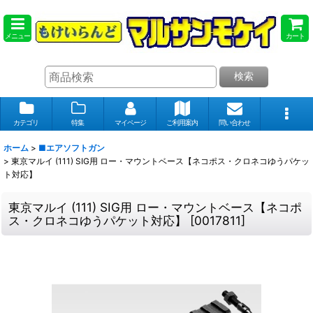
メニュー
カート
検索
カテゴリ
特集
マイページ
ご利用案内
問い合わせ
ホーム
>
■エアソフトガン
>
東京マルイ (111) SIG用 ロー・マウントベース【ネコポス・クロネコゆうパケッ
ト対応】
東京マルイ (111) SIG用 ロー・マウントベース【ネコポ
ス・クロネコゆうパケット対応】
[
0017811
]