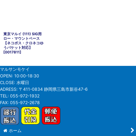
東京マルイ (111) SIG用
ロー・マウントベース
【ネコポス・クロネコゆ
うパケット対応】
[
0017811
]
マルサンモケイ
OPEN:
10:00-18:30
CLOSE:
水曜日
ADRESS:
〒411-0834 静岡県三島市新谷47-6
TEL:
055-972-1932
FAX:
055-972-2678
ホーム