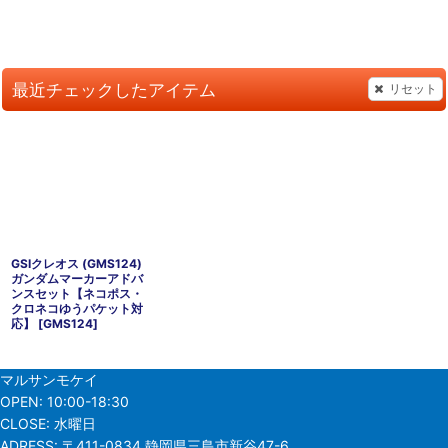
最近チェックしたアイテム
リセット
GSIクレオス (GMS124)
ガンダムマーカーアドバ
ンスセット【ネコポス・
クロネコゆうパケット対
応】
[
GMS124
]
マルサンモケイ
OPEN:
10:00-18:30
CLOSE:
水曜日
ADRESS:
〒411-0834 静岡県三島市新谷47-6