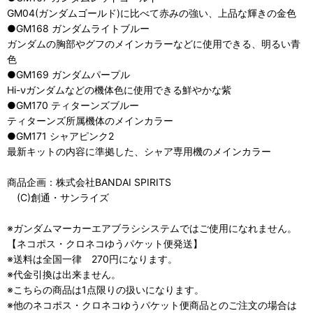
GM04(ガンダムゴールド)に比べて赤みの強い、上品な輝きの金色
●GM168 ガンダムライトブルー
ガンダムの胸部やグフのメインカラーなどに使用できる、明るい青
色
●GM169 ガンダムパープル
Hi-νガンダムなどの機体色に使用できる鮮やかな紫
●GM170 ティターンズブルー
ティターンズ所属機体のメインカラー
●GM171 シャアピンク2
最新キットの内容に準拠した、シャア専用機のメインカラー
商品企画：株式会社BANDAI SPIRITS
(C)創通・サンライズ
​​​​​​​※ガンダムマーカーエアブラシシステムではご使用になれません。
【ネコポス・クロネコゆうパケット便発送】
※送料は全国一律 270円になります。
※代金引換は出来ません。
※こちらの商品は1点限りの扱いになります。
※他のネコポス・クロネコゆうパケット便商品とのご注文の場合は