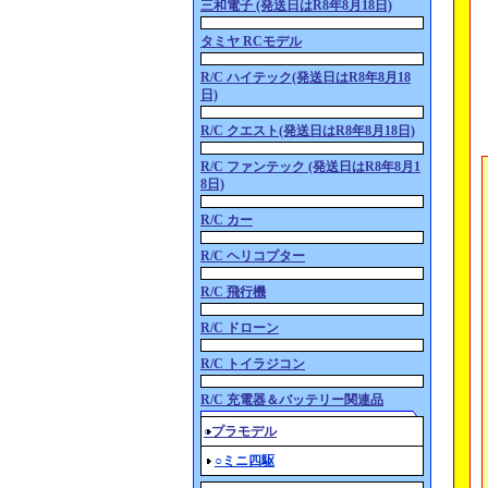
三和電子 (発送日はR8年8月18日)
タミヤ RCモデル
R/C ハイテック(発送日はR8年8月18
日)
R/C クエスト(発送日はR8年8月18日)
R/C ファンテック (発送日はR8年8月1
8日)
R/C カー
R/C ヘリコプター
R/C 飛行機
R/C ドローン
R/C トイラジコン
R/C 充電器＆バッテリー関連品
○プラモデル
○ミニ四駆