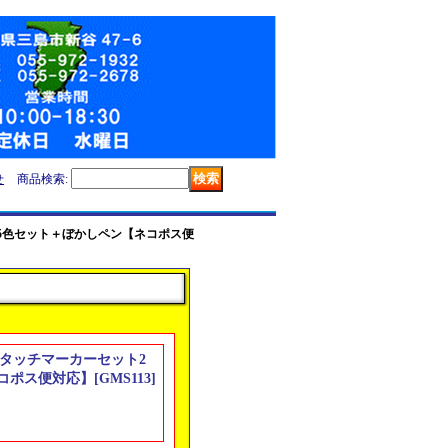
せ
商品検索
:
ト2 5色セット＋ぼかしペン【ネコポス便
リアルタッチマーカーセット2
コポス便対応】
[
GMS113
]