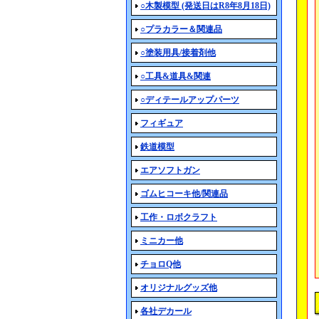
○木製模型 (発送日はR8年8月18日)
○プラカラー＆関連品
○塗装用具/接着剤他
○工具&道具&関連
○ディテールアップパーツ
フィギュア
鉄道模型
エアソフトガン
ゴムヒコーキ他/関連品
工作・ロボクラフト
ミニカー他
チョロQ他
オリジナルグッズ他
各社デカール