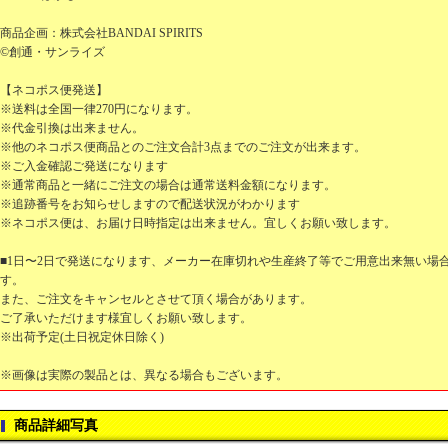
商品企画：株式会社BANDAI SPIRITS
©創通・サンライズ
【ネコポス便発送】
※送料は全国一律270円になります。
※代金引換は出来ません。
※他のネコポス便商品とのご注文合計3点までのご注文が出来ます。
※ご入金確認ご発送になります
※通常商品と一緒にご注文の場合は通常送料金額になります。
※追跡番号をお知らせしますので配送状況がわかります
※ネコポス便は、お届け日時指定は出来ません。宜しくお願い致します。
■1日〜2日で発送になります、メーカー在庫切れや生産終了等でご用意出来無い場
す。
また、ご注文をキャンセルとさせて頂く場合があります。
ご了承いただけます様宜しくお願い致します。
※出荷予定(土日祝定休日除く)
※画像は実際の製品とは、異なる場合もございます。
商品詳細写真