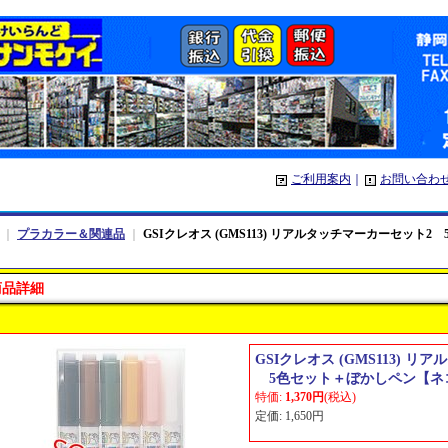
ご利用案内
｜
お問い合わ
｜
プラカラー＆関連品
｜
GSIクレオス (GMS113) リアルタッチマーカーセッ
商品詳細
GSIクレオス (GMS113) 
5色セット＋ぼかしペン【ネ
特価
:
1,370円
(税込)
定価
:
1,650円