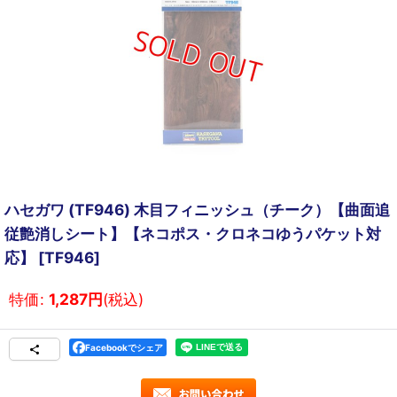
ハセガワ (TF946) 木目フィニッシュ（チーク）【曲面追
従艶消しシート】【ネコポス・クロネコゆうパケット対
応】
[
TF946
]
特価
:
1,287
円
(税込)
Facebookでシェア