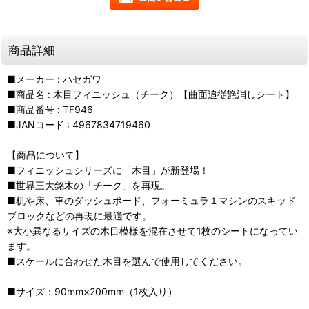
商品詳細
■メーカー : ハセガワ
■商品名 : 木目フィニッシュ（チーク）【曲面追従艶消しシート】
■商品番号 : TF946
■JANコード : 4967834719460
【商品について】
■フィニッシュシリーズに「木目」が新登場！
■世界三大銘木の「チーク」を再現。
■机や床、車のダッシュボード、フォーミュラ１マシンのスキッド
ブロックなどの再現に最適です。
※大小異なるサイズの木目模様を混在させて1枚のシートになってい
ます。
■スケールに合わせた木目を選んで使用してください。
■サイズ：90mm×200mm（1枚入り）