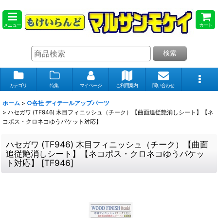
メニュー
カート
検索
カテゴリ
特集
マイページ
ご利用案内
問い合わせ
ホーム
>
○各社 ディテールアップパーツ
>
ハセガワ (TF946) 木目フィニッシュ（チーク）【曲面追従艶消しシート】【ネ
コポス・クロネコゆうパケット対応】
ハセガワ (TF946) 木目フィニッシュ（チーク）【曲面
追従艶消しシート】【ネコポス・クロネコゆうパケッ
ト対応】
[
TF946
]