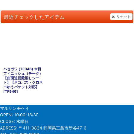
最近チェックしたアイテム
リセット
ハセガワ (TF946) 木目
フィニッシュ（チーク）
【曲面追従艶消しシー
ト】【ネコポス・クロネ
コゆうパケット対応】
[
TF946
]
マルサンモケイ
OPEN:
10:00-18:30
CLOSE:
水曜日
ADRESS:
〒411-0834 静岡県三島市新谷47-6