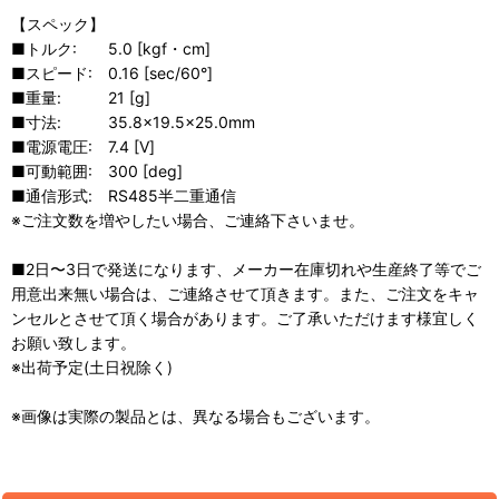
【スペック】
■トルク: 5.0 [kgf・cm]
■スピード: 0.16 [sec/60°]
■重量: 21 [g]
■寸法: 35.8×19.5×25.0mm
■電源電圧: 7.4 [V]
■可動範囲: 300 [deg]
■通信形式: RS485半二重通信
※ご注文数を増やしたい場合、ご連絡下さいませ。
■2日〜3日で発送になります、メーカー在庫切れや生産終了等でご
用意出来無い場合は、ご連絡させて頂きます。また、ご注文をキャ
ンセルとさせて頂く場合があります。ご了承いただけます様宜しく
お願い致します。
※出荷予定(土日祝除く)
※画像は実際の製品とは、異なる場合もございます。