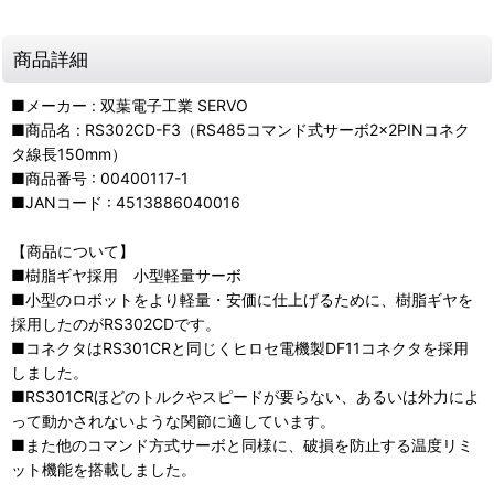
商品詳細
■メーカー : 双葉電子工業 SERVO
■商品名 : RS302CD-F3（RS485コマンド式サーボ2×2PINコネク
タ線長150mm）
■商品番号 : 00400117-1
■JANコード : 4513886040016
【商品について】
■樹脂ギヤ採用 小型軽量サーボ
■小型のロボットをより軽量・安価に仕上げるために、樹脂ギヤを
採用したのがRS302CDです。
■コネクタはRS301CRと同じくヒロセ電機製DF11コネクタを採用
しました。
■RS301CRほどのトルクやスピードが要らない、あるいは外力によ
って動かされないような関節に適しています。
■また他のコマンド方式サーボと同様に、破損を防止する温度リミ
ット機能を搭載しました。