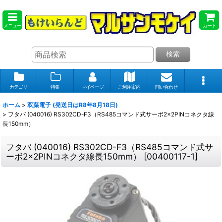
メニュー
カート
検索
カテゴリ
特集
マイページ
ご利用案内
問い合わせ
ホーム
>
双葉電子 (発送日はR8年8月18日)
>
フタバ (040016) RS302CD-F3（RS485コマンド式サーボ2×2PINコネクタ線
長150mm）
フタバ (040016) RS302CD-F3（RS485コマンド式サ
ーボ2×2PINコネクタ線長150mm）
[
00400117-1
]