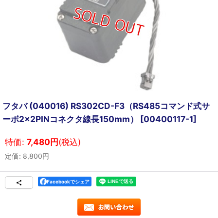
フタバ (040016) RS302CD-F3（RS485コマンド式サ
ーボ2×2PINコネクタ線長150mm）
[
00400117-1
]
特価
:
7,480
円
(税込)
定価
:
8,800
円
Facebookでシェア