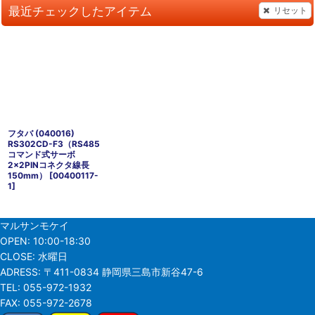
最近チェックしたアイテム
リセット
フタバ (040016)
RS302CD-F3（RS485
コマンド式サーボ
2×2PINコネクタ線長
150mm）
[
00400117-
1
]
マルサンモケイ
OPEN:
10:00-18:30
CLOSE:
水曜日
ADRESS:
〒411-0834 静岡県三島市新谷47-6
TEL:
055-972-1932
FAX:
055-972-2678