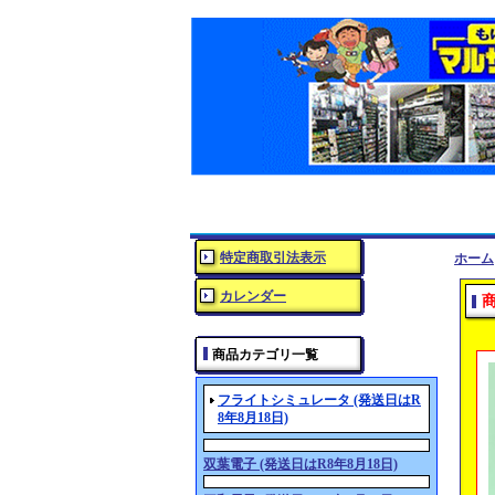
特定商取引法表示
ホーム
カレンダー
商品カテゴリ一覧
フライトシミュレータ (発送日はR
8年8月18日)
双葉電子 (発送日はR8年8月18日)