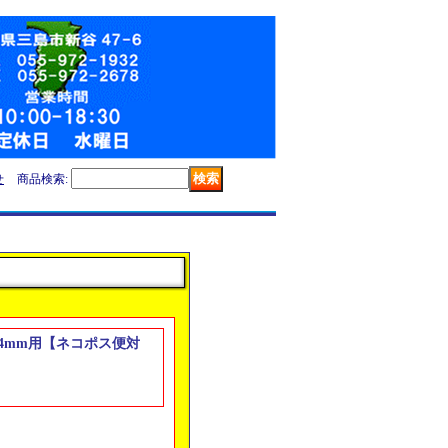
せ
商品検索
:
プ 4mm用【ネコポス便対