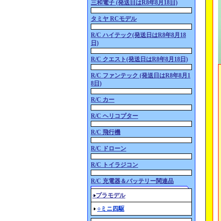
三和電子 (発送日はR8年8月18日)
タミヤ RCモデル
R/C ハイテック(発送日はR8年8月18
日)
R/C クエスト(発送日はR8年8月18日)
R/C ファンテック (発送日はR8年8月1
8日)
R/C カー
R/C ヘリコプター
R/C 飛行機
R/C ドローン
R/C トイラジコン
R/C 充電器＆バッテリー関連品
○プラモデル
○ミニ四駆