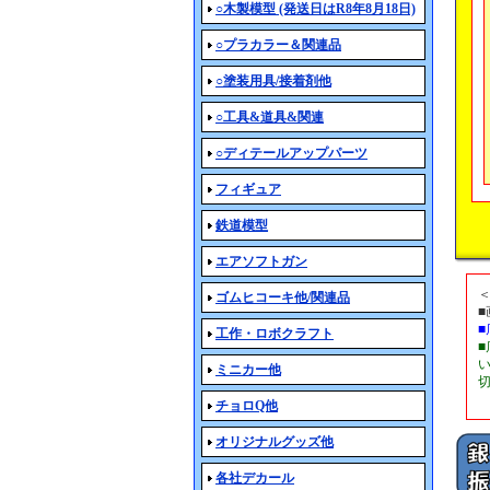
○木製模型 (発送日はR8年8月18日)
○プラカラー＆関連品
○塗装用具/接着剤他
○工具&道具&関連
○ディテールアップパーツ
フィギュア
鉄道模型
エアソフトガン
ゴムヒコーキ他/関連品
工作・ロボクラフト
ミニカー他
チョロQ他
オリジナルグッズ他
各社デカール