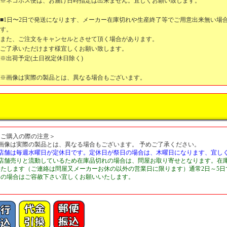
※ネコポス便は、お届け日時指定は出来ません。宜しくお願い致します。
■1日〜2日で発送になります、メーカー在庫切れや生産終了等でご用意出来無い場
す。
また、ご注文をキャンセルとさせて頂く場合があります。
ご了承いただけます様宜しくお願い致します。
※出荷予定(土日祝定休日除く)
※画像は実際の製品とは、異なる場合もございます。
＜ご購入の際の注意＞
■画像は実際の製品とは、異なる場合もございます。 予めご了承ください。
■店舗は毎週水曜日が定休日です。定休日が祭日の場合は、木曜日になります、宜し
■店舗売りと流動しているため在庫品切れの場合は、問屋お取り寄せとなります。在
いたします（ご連絡は問屋又メーカーお休の以外の営業日に限ります）通常2日～5
切の場合はご容赦下さい宜しくお願いいたします。