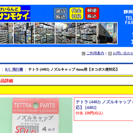
ご利用案内
｜
お問い合わ
｜
R/C 飛行機
｜
テトラ (4402) ノズルキャップ 4mm用【ネコポス便対応】
商品詳細
テトラ (4402) ノズルキャッ
応】
[
4402
]
特価
:
220円
(税込)