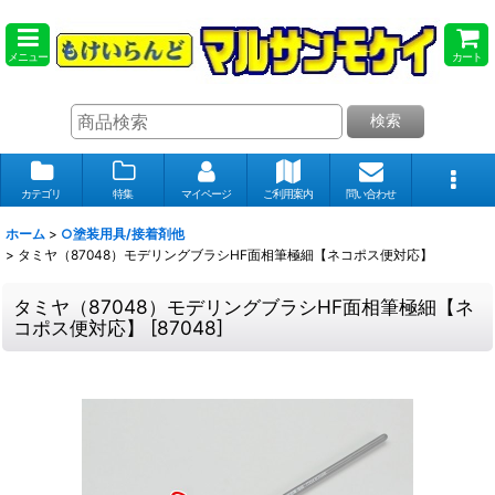
メニュー
カート
検索
カテゴリ
特集
マイページ
ご利用案内
問い合わせ
ホーム
>
○塗装用具/接着剤他
>
タミヤ（87048）モデリングブラシHF面相筆極細【ネコポス便対応】
タミヤ（87048）モデリングブラシHF面相筆極細【ネ
コポス便対応】
[
87048
]