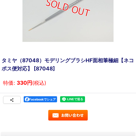
タミヤ（87048）モデリングブラシHF面相筆極細【ネコ
ポス便対応】
[
87048
]
特価
:
330
円
(税込)
Facebookでシェア