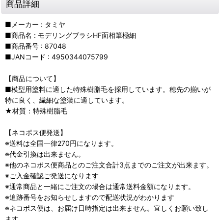
商品詳細
■メーカー : タミヤ
■商品名 : モデリングブラシHF面相筆極細
■商品番号 : 87048
■JANコード : 4950344075799
【商品について】
■模型用塗料に適した特殊樹脂毛を採用しています。穂先の揃いが
特に良く、繊細な塗装に適しています。
★材質：特殊樹脂毛
【ネコポス便発送】
※送料は全国一律270円になります。
※代金引換は出来ません。
※他のネコポス便商品とのご注文合計3点までのご注文が出来ます。
※ご入金確認ご発送になります
※通常商品と一緒にご注文の場合は通常送料金額になります。
※追跡番号をお知らせしますので配送状況がわかります
※ネコポス便は、お届け日時指定は出来ません。宜しくお願い致し
ます。