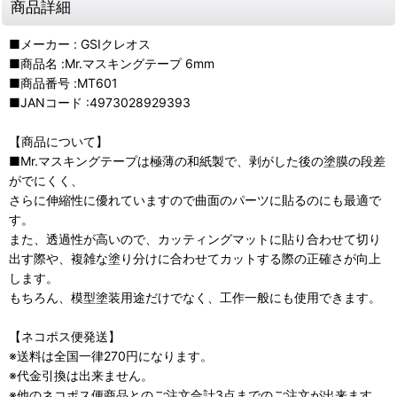
商品詳細
■メーカー : GSIクレオス
■商品名 :Mr.マスキングテープ 6mm
■商品番号 :MT601
■JANコード :4973028929393
【商品について】
■Mr.マスキングテープは極薄の和紙製で、剥がした後の塗膜の段差
がでにくく、
さらに伸縮性に優れていますので曲面のパーツに貼るのにも最適で
す。
また、透過性が高いので、カッティングマットに貼り合わせて切り
出す際や、複雑な塗り分けに合わせてカットする際の正確さが向上
します。
もちろん、模型塗装用途だけでなく、工作一般にも使用できます。
【ネコポス便発送】
※送料は全国一律270円になります。
※代金引換は出来ません。
※他のネコポス便商品とのご注文合計3点までのご注文が出来ます。