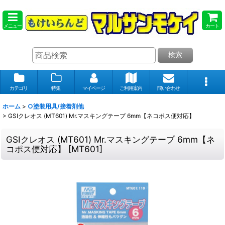
メニュー
カート
検索
カテゴリ
特集
マイページ
ご利用案内
問い合わせ
ホーム
>
○塗装用具/接着剤他
>
GSIクレオス (MT601) Mr.マスキングテープ 6mm【ネコポス便対応】
GSIクレオス (MT601) Mr.マスキングテープ 6mm【ネ
コポス便対応】
[
MT601
]