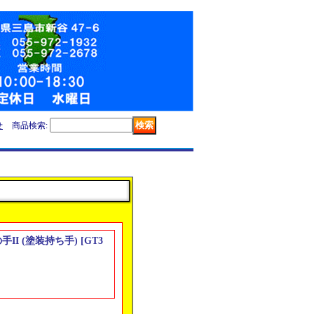
せ
商品検索
:
の手II (塗装持ち手)
[
GT3