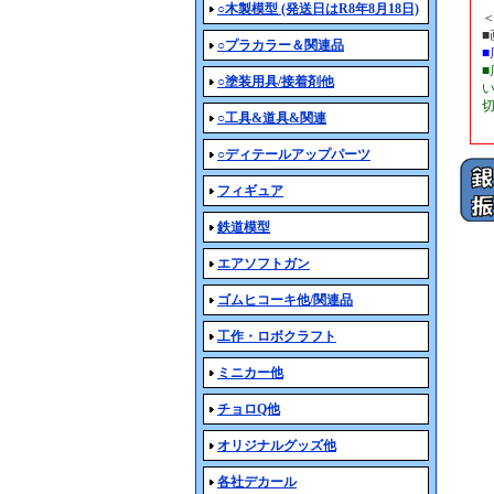
○木製模型 (発送日はR8年8月18日)
○プラカラー＆関連品
○塗装用具/接着剤他
○工具&道具&関連
○ディテールアップパーツ
フィギュア
鉄道模型
エアソフトガン
ゴムヒコーキ他/関連品
工作・ロボクラフト
ミニカー他
チョロQ他
オリジナルグッズ他
各社デカール