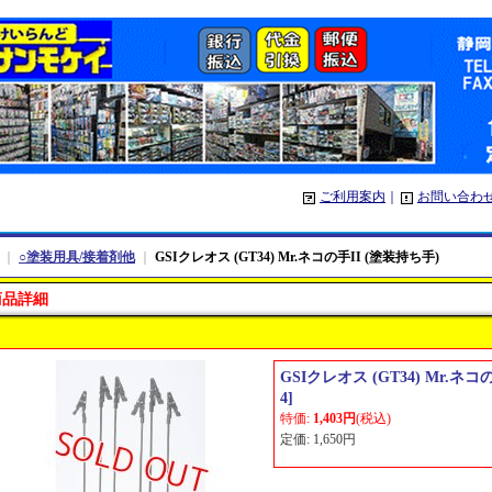
ご利用案内
｜
お問い合わ
｜
○塗装用具/接着剤他
｜
GSIクレオス (GT34) Mr.ネコの手II (塗装持ち手)
商品詳細
GSIクレオス (GT34) Mr.ネコ
4
]
特価
:
1,403円
(税込)
定価
:
1,650円