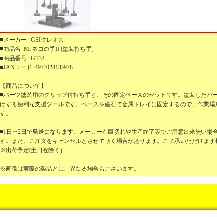
■メーカー : GSIクレオス
■商品名 :Mr.ネコの手II (塗装持ち手)
■商品番号 : GT34
■JANコード :4973028135978
【商品について】
■パーツ塗装用のクリップ付持ち手と、その固定ベースのセットです。塗装したパ
けする便利な支援ツールです。ベースを磁石で金属トレイに固定するので、作業場
す。
■1日〜2日で発送になります、メーカー在庫切れや生産終了等でご用意出来無い場
す。また、ご注文をキャンセルとさせて頂く場合があります。ご了承いただけます
※出荷予定(土日祝除く)
※画像は実際の製品とは、異なる場合もございます。