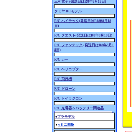
三和電子 (発送日はR8年8月18日)
タミヤ RCモデル
R/C ハイテック(発送日はR8年8月18
日)
R/C クエスト(発送日はR8年8月18日)
R/C ファンテック (発送日はR8年8月1
8日)
R/C カー
R/C ヘリコプター
R/C 飛行機
R/C ドローン
R/C トイラジコン
R/C 充電器＆バッテリー関連品
○プラモデル
○ミニ四駆