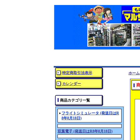
特定商取引法表示
ホーム
カレンダー
商品カテゴリ一覧
フライトシミュレータ (発送日はR
8年8月18日)
双葉電子 (発送日はR8年8月18日)