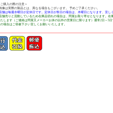
＜ご購入の際の注意＞
■画像は実際の製品とは、異なる場合もございます。 予めご了承ください。
■店舗は毎週水曜日が定休日です。定休日が祭日の場合は、木曜日になります、宜し
■店舗売りと流動しているため在庫品切れの場合は、問屋お取り寄せとなります。在
いたします（ご連絡は問屋又メーカーお休の以外の営業日に限ります）通常2日～5
切の場合はご容赦下さい宜しくお願いいたします。