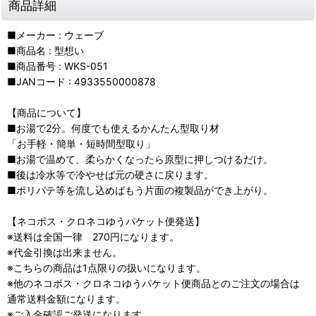
商品詳細
■メーカー : ウェーブ
■商品名 : 型想い
■商品番号 : WKS-051
■JANコード : 4933550000878
【商品について】
■お湯で2分。何度でも使えるかんたん型取り材
「お手軽・簡単・短時間型取り」
■お湯で温めて、柔らかくなったら原型に押しつけるだけ。
■後は冷水等で冷やせば元の硬さに戻ります。
■ポリパテ等を流し込めばもう片面の複製品ができ上がり。
【ネコポス・クロネコゆうパケット便発送】
※送料は全国一律 270円になります。
※代金引換は出来ません。
※こちらの商品は1点限りの扱いになります。
※他のネコポス・クロネコゆうパケット便商品とのご注文の場合は
通常送料金額になります。
※ご入金確認ご発送になります