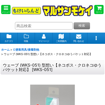
メニュー
カート
検索
カテゴリ
特集
マイページ
ご利用案内
問い合わせ
ホーム
>
○塗装用具/接着剤他
>
ウェーブ (WKS-051) 型想い【ネコポス・クロネコゆうパケット対応】
ウェーブ (WKS-051) 型想い【ネコポス・クロネコゆう
パケット対応】
[
WKS-051
]