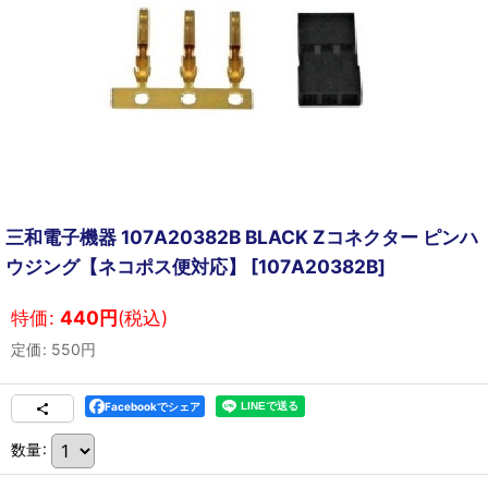
三和電子機器 107A20382B BLACK Zコネクター ピンハ
ウジング【ネコポス便対応】
[
107A20382B
]
特価
:
440
円
(税込)
定価
:
550
円
Facebookでシェア
数量
: