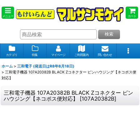
メニュー
カート
検索
カテゴリ
特集
マイページ
ご利用案内
問い合わせ
ホーム
>
三和電子 (発送日はR8年8月18日)
>
三和電子機器 107A20382B BLACK Zコネクター ピンハウジング【ネコポス便
対応】
三和電子機器 107A20382B BLACK Zコネクター ピン
ハウジング【ネコポス便対応】
[
107A20382B
]