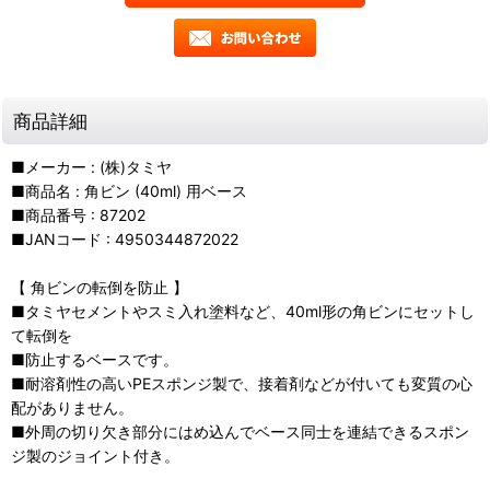
商品詳細
■メーカー : (株)タミヤ
■商品名 : 角ビン (40ml) 用ベース
■商品番号 : 87202
■JANコード : 4950344872022
【 角ビンの転倒を防止 】
■タミヤセメントやスミ入れ塗料など、40ml形の角ビンにセットし
て転倒を
■防止するベースです。
■耐溶剤性の高いPEスポンジ製で、接着剤などが付いても変質の心
配がありません。
■外周の切り欠き部分にはめ込んでベース同士を連結できるスポン
ジ製のジョイント付き。