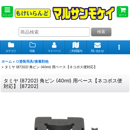
メニュー
カート
検索
カテゴリ
特集
マイページ
ご利用案内
問い合わせ
ホーム
>
○塗装用具/接着剤他
>
タミヤ (87202) 角ビン (40ml) 用ベース【ネコポス便対応】
タミヤ (87202) 角ビン (40ml) 用ベース【ネコポス便
対応】
[
87202
]