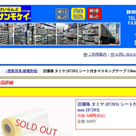
ご利用案内
｜
お問い合わ
｜
○塗装用具/接着剤他
｜
旧価格 タミヤ (87203) シート付きマスキングテープ 150m
商品詳細
旧価格 タミヤ (87203) シー
mm
[
87203
]
特価
:
528円
(税込)
定価
:
660円