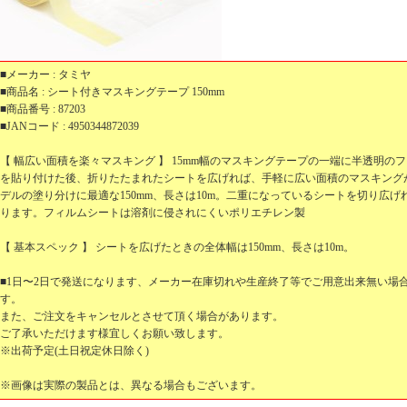
■メーカー : タミヤ
■商品名 : シート付きマスキングテープ 150mm
■商品番号 : 87203
■JANコード : 4950344872039
【 幅広い面積を楽々マスキング 】 15mm幅のマスキングテープの一端に半透明の
を貼り付けた後、折りたたまれたシートを広げれば、手軽に広い面積のマスキングが可
デルの塗り分けに最適な150mm、長さは10m。二重になっているシートを切り広
ります。フィルムシートは溶剤に侵されにくいポリエチレン製
【 基本スペック 】 シートを広げたときの全体幅は150mm、長さは10m。
■1日〜2日で発送になります、メーカー在庫切れや生産終了等でご用意出来無い場
す。
また、ご注文をキャンセルとさせて頂く場合があります。
ご了承いただけます様宜しくお願い致します。
※出荷予定(土日祝定休日除く)
※画像は実際の製品とは、異なる場合もございます。