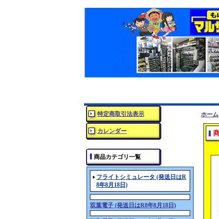
特定商取引法表示
ホーム
カレンダー
商品カテゴリ一覧
フライトシミュレータ (発送日はR
8年8月18日)
双葉電子 (発送日はR8年8月18日)