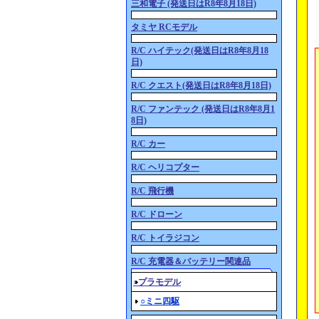
三和電子 (発送日はR8年8月18日)
タミヤ RCモデル
R/C ハイテック(発送日はR8年8月18
日)
R/C クエスト(発送日はR8年8月18日)
R/C ファンテック (発送日はR8年8月1
8日)
R/C カー
R/C ヘリコプター
R/C 飛行機
R/C ドローン
R/C トイラジコン
R/C 充電器＆バッテリー関連品
○プラモデル
○ミニ四駆