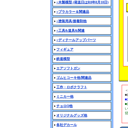
○木製模型 (発送日はR8年8月18日)
○プラカラー＆関連品
○塗装用具/接着剤他
○工具&道具&関連
○ディテールアップパーツ
フィギュア
鉄道模型
エアソフトガン
ゴムヒコーキ他/関連品
工作・ロボクラフト
ミニカー他
チョロQ他
オリジナルグッズ他
各社デカール