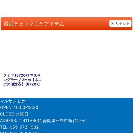
最近チェックしたアイテム
リセット
タミヤ (87207) マスキ
ングテープ 2mm【ネコ
ポス便対応】
[
87207
]
マルサンモケイ
OPEN:
10:00-18:30
CLOSE:
水曜日
ADRESS:
〒411-0834 静岡県三島市新谷47-6
TEL:
055-972-1932