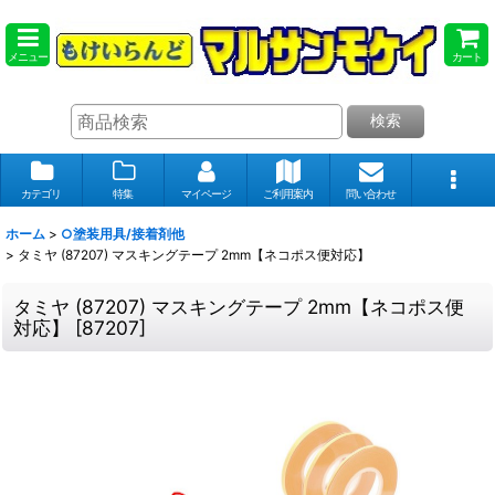
メニュー
カート
検索
カテゴリ
特集
マイページ
ご利用案内
問い合わせ
ホーム
>
○塗装用具/接着剤他
>
タミヤ (87207) マスキングテープ 2mm【ネコポス便対応】
タミヤ (87207) マスキングテープ 2mm【ネコポス便
対応】
[
87207
]