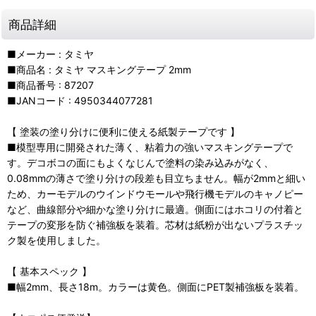
商品詳細
■メーカー : タミヤ
■商品名 : タミヤ マスキングテープ 2mm
■商品番号 : 87207
■JANコード : 4950344077281
【 塗装の塗り分けに便利に使える紙製テープです 】
■模型専用に開発された薄く、粘着力の強いマスキングテープで
す。デコボコの面にもよくなじんで塗料の染み込みがなく、
0.08mmの薄さで塗り分けの段差も目立ちません。幅が2mmと細い
ため、カーモデルのウインドウモールや飛行機モデルのキャノピー
など、曲線部分や細かな塗り分けに最適。側面にはホコリの付着と
テープの変形を防ぐ補強板を装着。芯材は紙粉が出ないプラスチッ
ク製を使用しました。
【 基本スペック 】
■幅2mm、長さ18m。カラーは黄色。側面にPET製補強板を装着。