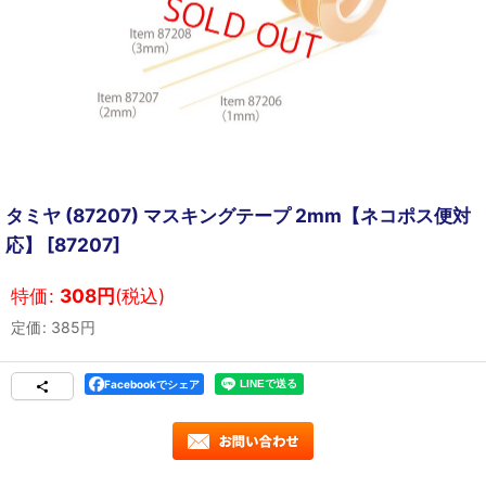
タミヤ (87207) マスキングテープ 2mm【ネコポス便対
応】
[
87207
]
特価
:
308
円
(税込)
定価
:
385
円
Facebookでシェア