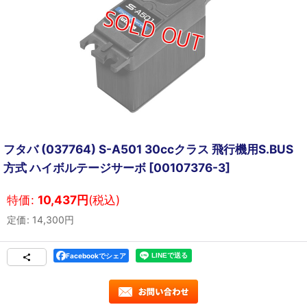
フタバ (037764) S-A501 30ccクラス 飛行機用S.BUS
方式 ハイボルテージサーボ
[
00107376-3
]
特価
:
10,437
円
(税込)
定価
:
14,300
円
Facebookでシェア