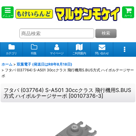
メニュー
カート
検索
カテゴリ
特集
マイページ
ご利用案内
問い合わせ
ホーム
>
双葉電子 (発送日はR8年8月18日)
>
フタバ (037764) S-A501 30ccクラス 飛行機用S.BUS方式 ハイボルテージサー
ボ
フタバ (037764) S-A501 30ccクラス 飛行機用S.BUS
方式 ハイボルテージサーボ
[
00107376-3
]