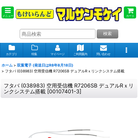
メニュー
カート
検索
カテゴリ
特集
マイページ
ご利用案内
問い合わせ
ホーム
>
双葉電子 (発送日はR8年8月18日)
>
フタバ (038983) 空用受信機 R7206SB デュアルRｘリンクシステム搭載
フタバ (038983) 空用受信機 R7206SB デュアルRｘリ
ンクシステム搭載
[
00107401-3
]