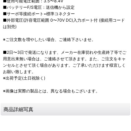
■使用可能電圧範囲：3.5〜8.4V
■バッテリーF/S電圧：送信機から設定
■サーボ等接続ポート=標準コネクター
■外部電圧(許容電圧範囲 0〜70V DC)入力ポート付 (接続用コード
は別売)
※ご注文数を増やしたい場合、ご連絡下さいませ。
■2日〜3日で発送になります、メーカー在庫切れや生産終了等でご
用意出来無い場合は、ご連絡させて頂きます。また、ご注文をキャ
ンセルとさせて頂く場合があります。ご了承いただけます様宜しく
お願い致します。
※出荷予定(土日祝除く)
※画像は実際の製品とは、異なる場合もございます。
商品詳細写真