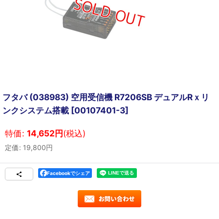
フタバ (038983) 空用受信機 R7206SB デュアルRｘリ
ンクシステム搭載
[
00107401-3
]
特価
:
14,652
円
(税込)
定価
:
19,800
円
Facebookでシェア