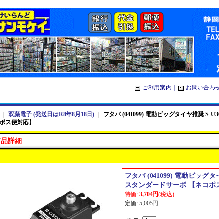
ご利用案内
｜
お問い合わ
｜
双葉電子 (発送日はR8年8月18日)
｜
フタバ (041099) 電動ビッグタイヤ推奨 S
ポス便対応】
商品詳細
フタバ (041099) 電動ビッグタ
スタンダードサーボ 【ネコポ
特価
:
3,704円
(税込)
定価
:
5,005円