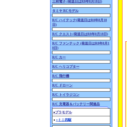
三和電子 (発送日はR8年8月18日)
タミヤ RCモデル
R/C ハイテック(発送日はR8年8月18
日)
R/C クエスト(発送日はR8年8月18日)
R/C ファンテック (発送日はR8年8月1
8日)
R/C カー
R/C ヘリコプター
R/C 飛行機
R/C ドローン
R/C トイラジコン
R/C 充電器＆バッテリー関連品
○プラモデル
○ミニ四駆