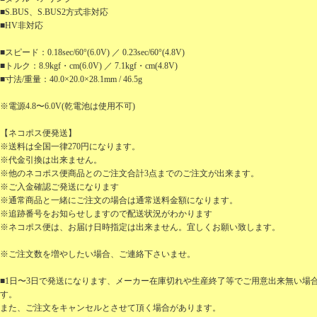
■S.BUS、S.BUS2方式非対応
■HV非対応
■スピード：0.18sec/60°(6.0V) ／ 0.23sec/60°(4.8V)
■トルク：8.9kgf・cm(6.0V) ／ 7.1kgf・cm(4.8V)
■寸法/重量：40.0×20.0×28.1mm / 46.5g
※電源4.8〜6.0V(乾電池は使用不可)
【ネコポス便発送】
※送料は全国一律270円になります。
※代金引換は出来ません。
※他のネコポス便商品とのご注文合計3点までのご注文が出来ます。
※ご入金確認ご発送になります
※通常商品と一緒にご注文の場合は通常送料金額になります。
※追跡番号をお知らせしますので配送状況がわかります
※ネコポス便は、お届け日時指定は出来ません。宜しくお願い致します。
※ご注文数を増やしたい場合、ご連絡下さいませ。
■1日〜3日で発送になります、メーカー在庫切れや生産終了等でご用意出来無い場
す。
また、ご注文をキャンセルとさせて頂く場合があります。