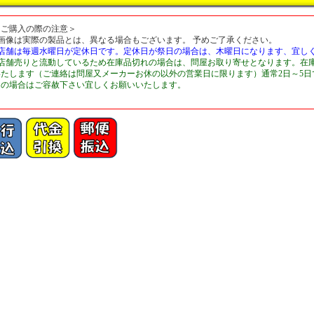
＜ご購入の際の注意＞
■画像は実際の製品とは、異なる場合もございます。 予めご了承ください。
■店舗は毎週水曜日が定休日です。定休日が祭日の場合は、木曜日になります、宜し
■店舗売りと流動しているため在庫品切れの場合は、問屋お取り寄せとなります。在
いたします（ご連絡は問屋又メーカーお休の以外の営業日に限ります）通常2日～5
切の場合はご容赦下さい宜しくお願いいたします。