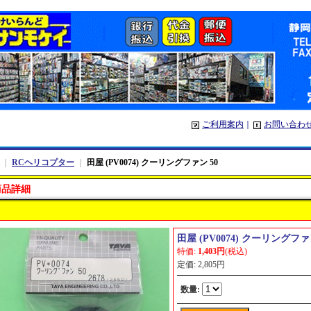
ご利用案内
｜
お問い合わ
｜
RCヘリコプター
｜
田屋 (PV0074) クーリングファン 50
商品詳細
田屋 (PV0074) クーリングファ
特価
:
1,403円
(税込)
定価
:
2,805円
数量
: