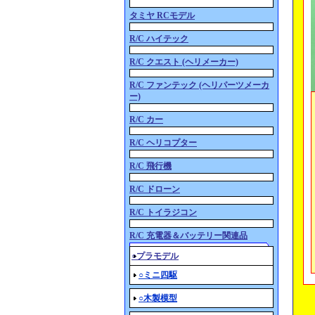
タミヤ RCモデル
R/C ハイテック
R/C クエスト (ヘリメーカー)
R/C ファンテック (ヘリパーツメーカ
ー)
R/C カー
R/C ヘリコプター
R/C 飛行機
R/C ドローン
R/C トイラジコン
R/C 充電器＆バッテリー関連品
○プラモデル
○ミニ四駆
○木製模型