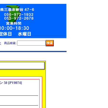
せ
商品検索
:
ン 50
[
PV0074
]