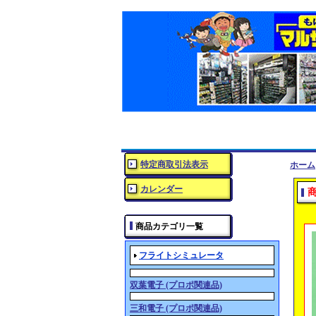
特定商取引法表示
ホーム
カレンダー
商品カテゴリ一覧
フライトシミュレータ
双葉電子 (プロポ関連品)
三和電子 (プロポ関連品)