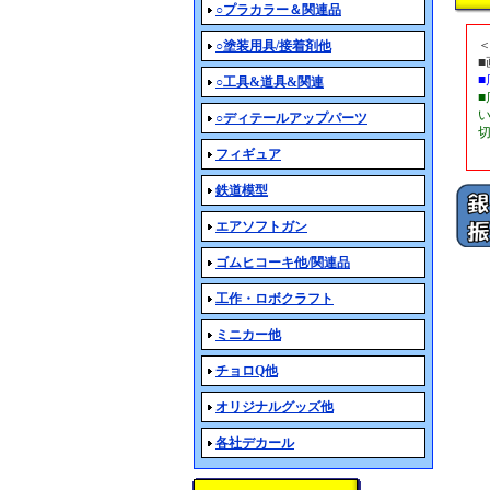
○プラカラー＆関連品
○塗装用具/接着剤他
○工具&道具&関連
○ディテールアップパーツ
フィギュア
鉄道模型
エアソフトガン
ゴムヒコーキ他/関連品
工作・ロボクラフト
ミニカー他
チョロQ他
オリジナルグッズ他
各社デカール