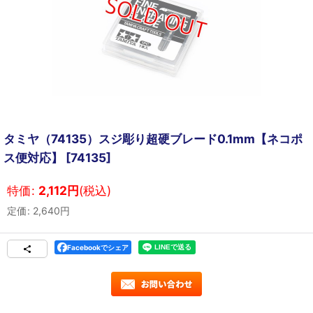
タミヤ（74135）スジ彫り超硬ブレード0.1mm【ネコポ
ス便対応】
[
74135
]
特価
:
2,112
円
(税込)
定価
:
2,640
円
Facebookでシェア