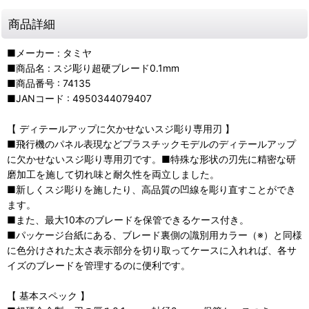
商品詳細
■メーカー : タミヤ
■商品名 : スジ彫り超硬ブレード0.1mm
■商品番号 : 74135
■JANコード : 4950344079407
【 ディテールアップに欠かせないスジ彫り専用刃 】
■飛行機のパネル表現などプラスチックモデルのディテールアップ
に欠かせないスジ彫り専用刃です。■特殊な形状の刃先に精密な研
磨加工を施して切れ味と耐久性を両立しました。
■新しくスジ彫りを施したり、高品質の凹線を彫り直すことができ
ます。
■また、最大10本のブレードを保管できるケース付き。
■パッケージ台紙にある、ブレード裏側の識別用カラー（※）と同様
に色分けされた太さ表示部分を切り取ってケースに入れれば、各サ
イズのブレードを管理するのに便利です。
【 基本スペック 】