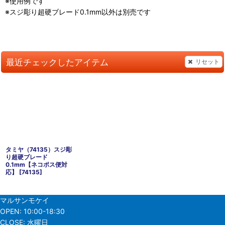
※使用例です
※スジ彫り超硬ブレード0.1mm以外は別売です
最近チェックしたアイテム
リセット
タミヤ（74135）スジ彫
り超硬ブレード
0.1mm【ネコポス便対
応】
[
74135
]
マルサンモケイ
OPEN:
10:00-18:30
CLOSE:
水曜日