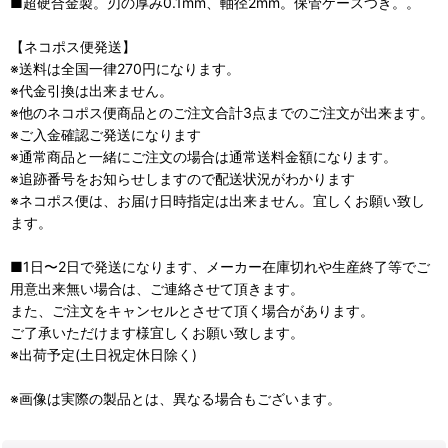
■超硬合金製。刃の厚み0.1mm、軸径2mm。保管ケースつき。。
【ネコポス便発送】
※送料は全国一律270円になります。
※代金引換は出来ません。
※他のネコポス便商品とのご注文合計3点までのご注文が出来ます。
※ご入金確認ご発送になります
※通常商品と一緒にご注文の場合は通常送料金額になります。
※追跡番号をお知らせしますので配送状況がわかります
※ネコポス便は、お届け日時指定は出来ません。宜しくお願い致し
ます。
■1日〜2日で発送になります、メーカー在庫切れや生産終了等でご
用意出来無い場合は、ご連絡させて頂きます。
また、ご注文をキャンセルとさせて頂く場合があります。
ご了承いただけます様宜しくお願い致します。
※出荷予定(土日祝定休日除く)
※画像は実際の製品とは、異なる場合もございます。