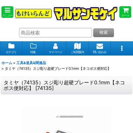
メニュー
カート
検索
カテゴリ
特集
マイページ
ご利用案内
問い合わせ
ホーム
>
工具&道具&関連品
>
タミヤ（74135）スジ彫り超硬ブレード0.1mm【ネコポス便対応】
タミヤ（74135）スジ彫り超硬ブレード0.1mm【ネコ
ポス便対応】
[
74135
]