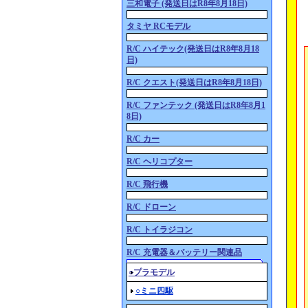
三和電子 (発送日はR8年8月18日)
タミヤ RCモデル
R/C ハイテック(発送日はR8年8月18
日)
R/C クエスト(発送日はR8年8月18日)
R/C ファンテック (発送日はR8年8月1
8日)
R/C カー
R/C ヘリコプター
R/C 飛行機
R/C ドローン
R/C トイラジコン
R/C 充電器＆バッテリー関連品
○プラモデル
○ミニ四駆