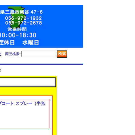
せ
商品検索
:
沢）
トップコート スプレー（半光