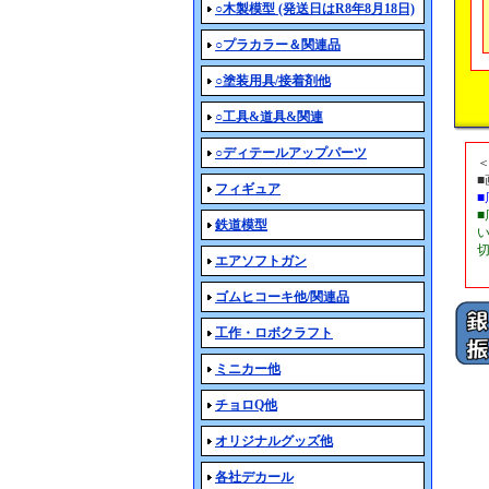
○木製模型 (発送日はR8年8月18日)
○プラカラー＆関連品
○塗装用具/接着剤他
○工具&道具&関連
○ディテールアップパーツ
フィギュア
鉄道模型
エアソフトガン
ゴムヒコーキ他/関連品
工作・ロボクラフト
ミニカー他
チョロQ他
オリジナルグッズ他
各社デカール