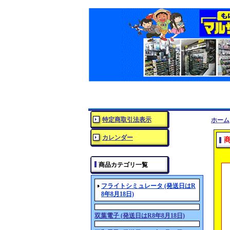
特定商取引法表示
ホーム
カレンダー
商品カテゴリ一覧
フライトシミュレータ (発送日はR
8年8月18日)
双葉電子 (発送日はR8年8月18日)