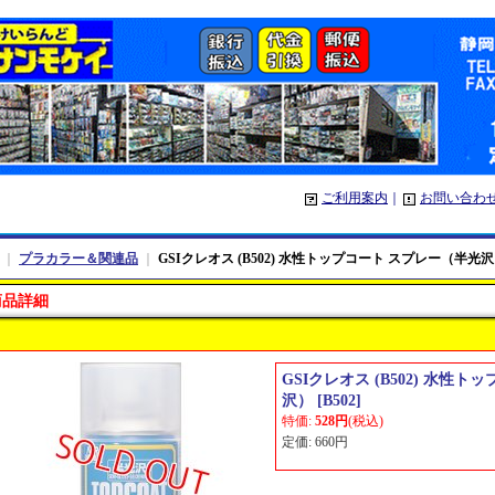
ご利用案内
｜
お問い合わ
｜
プラカラー＆関連品
｜
GSIクレオス (B502) 水性トップコート スプレー（半光
商品詳細
GSIクレオス (B502) 水性
沢）
[
B502
]
特価
:
528円
(税込)
定価
:
660円