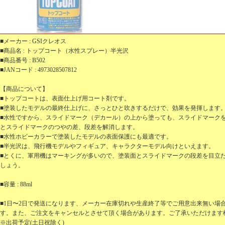
■メーカー : GSIクレオス
■商品名 : トップコート（水性スプレー）半光沢
■商品番号 : B502
■JANコード : 4973028507812
【商品について】
■トップコートは、表面仕上げ用コート剤です。
■塗装したモデルの最終仕上げに、さっとひと吹きするだけで、効果を発揮します
■水性ですから、スライドマーク（デカール）の上から塗っても、スライドマーク
とスライドマークのつやの差、段差を解消します。
■水性ホビーカラーで塗装したモデルの表面保護にも最適です。
■半光沢は、飛行機モデルやフィギュア、キャラクターモデル向けといえます。
■とくに、軍用機はマーキングが多いので、塗装面とスライドマークの段差を目立
しょう。
■容量 : 88ml
■1日〜2日で発送になります、メーカー在庫切れや生産終了等でご用意出来無い場
す。また、ご注文をキャンセルとさせて頂く場合があります。ご了承いただけます
※出荷予定(土日祝除く)