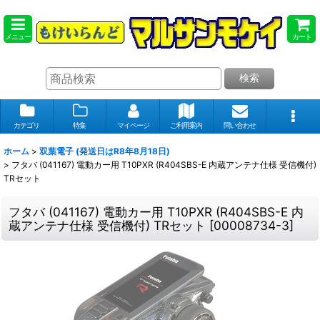
メニュー
カート
検索
カテゴリ
特集
マイページ
ご利用案内
問い合わせ
ホーム
>
双葉電子 (発送日はR8年8月18日)
>
フタバ (041167) 電動カー用 T10PXR (R404SBS-E 内蔵アンテナ仕様 受信機付)
TRセット
フタバ (041167) 電動カー用 T10PXR (R404SBS-E 内
蔵アンテナ仕様 受信機付) TRセット
[
00008734-3
]