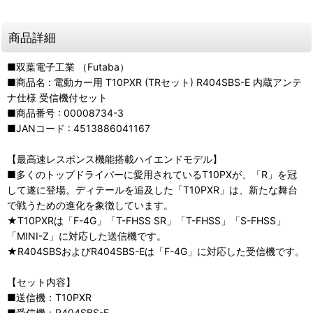
商品詳細
■双葉電子工業 （Futaba）
■商品名 : 電動カー用 T10PXR (TRセット) R404SBS-E 内蔵アンテ
ナ仕様 受信機付セット
■商品番号 : 00008734-3
■JANコード : 4513886041167
【最高速レスポンス機能搭載ハイエンドモデル】
■多くのトップドライバーに愛用されているT10PXが、「R」を冠
して遂に登場。ディテールを追及した「T10PXR」は、新たな舞台
で戦うための進化を象徴しています。
★T10PXRは「F-4G」「T-FHSS SR」「T-FHSS」「S-FHSS」
「MINI-Z」に対応した送信機です。
★R404SBSおよびR404SBS-Eは「F-4G」に対応した受信機です。
【セット内容】
■送信機：T10PXR
■受信機：R404SBS-E