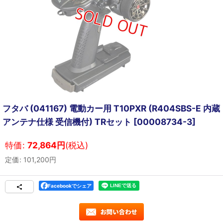
フタバ (041167) 電動カー用 T10PXR (R404SBS-E 内蔵
アンテナ仕様 受信機付) TRセット
[
00008734-3
]
特価
:
72,864
円
(税込)
定価
:
101,200
円
Facebookでシェア