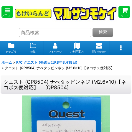
メニュー
カート
検索
カテゴリ
特集
マイページ
ご利用案内
問い合わせ
ホーム
>
R/C クエスト (発送日はR8年8月18日)
>
クエスト (QP8504) ナべタッピンネジ (M2.6x10)【ネコポス便対応】
クエスト (QP8504) ナべタッピンネジ (M2.6x10)【ネ
コポス便対応】
[
QP8504
]