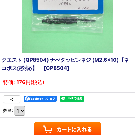
クエスト (QP8504) ナべタッピンネジ (M2.6x10)【ネ
コポス便対応】
[
QP8504
]
特価
:
176
円
(税込)
Facebookでシェア
数量
: