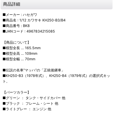
商品詳細
■メーカー : ハセガワ
■商品名 : 1/12 カワサキ KH250-B3/B4
■商品番号 : BK8
■JANコード : 4967834215085
【商品について】
■模型全長 … 165.5mm
■模型全高 … 109mm
■模型全幅 … 70mm
■伝説の名車“マッハ”の「正統後継車」
■KH250-B3（1978年式）、KH250-B4（1979年式）の選択式キッ
ト。
【パーツカラー】
■グリーン ： タンク・サイドカバー 他
■ブラック ： フレーム・シート 他
■ライトグレー ： エンジン 他