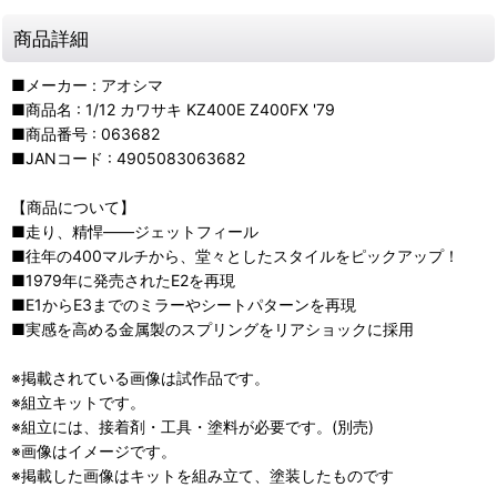
商品詳細
■メーカー : アオシマ
■商品名 : 1/12 カワサキ KZ400E Z400FX '79
■商品番号 : 063682
■JANコード : 4905083063682
【商品について】
■走り、精悍――ジェットフィール
■往年の400マルチから、堂々としたスタイルをピックアップ！
■1979年に発売されたE2を再現
■E1からE3までのミラーやシートパターンを再現
■実感を高める金属製のスプリングをリアショックに採用
※掲載されている画像は試作品です。
※組立キットです。
※組立には、接着剤・工具・塗料が必要です。(別売)
※画像はイメージです。
※掲載した画像はキットを組み立て、塗装したものです