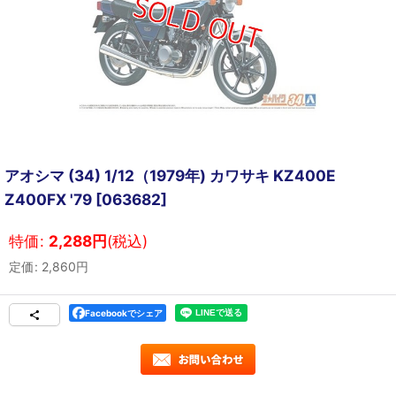
アオシマ (34) 1/12（1979年) カワサキ KZ400E
Z400FX '79
[
063682
]
特価
:
2,288
円
(税込)
定価
:
2,860
円
Facebookでシェア