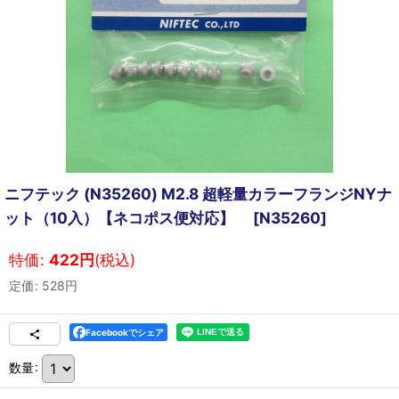
ニフテック (N35260) M2.8 超軽量カラーフランジNYナ
ット（10入）【ネコポス便対応】
[
N35260
]
特価
:
422
円
(税込)
定価
:
528
円
Facebookでシェア
数量
: