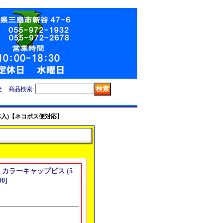
せ
商品検索
:
(5本入)【ネコポス便対応】
35 カラーキャップビス (5
00
]