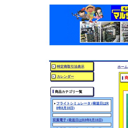
特定商取引法表示
ホーム
カレンダー
商品カテゴリ一覧
フライトシミュレータ (発送日はR
8年8月18日)
双葉電子 (発送日はR8年8月18日)