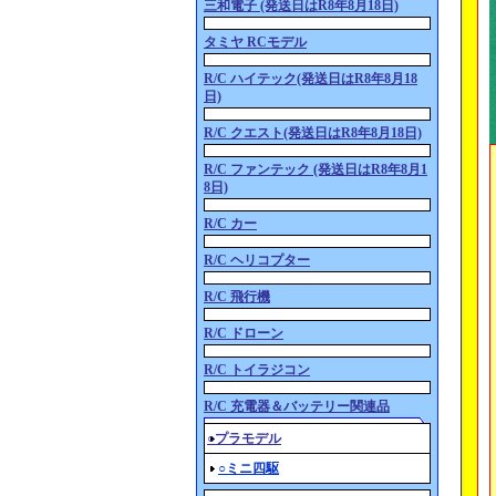
三和電子 (発送日はR8年8月18日)
タミヤ RCモデル
R/C ハイテック(発送日はR8年8月18
日)
R/C クエスト(発送日はR8年8月18日)
R/C ファンテック (発送日はR8年8月1
8日)
R/C カー
R/C ヘリコプター
R/C 飛行機
R/C ドローン
R/C トイラジコン
R/C 充電器＆バッテリー関連品
○プラモデル
○ミニ四駆