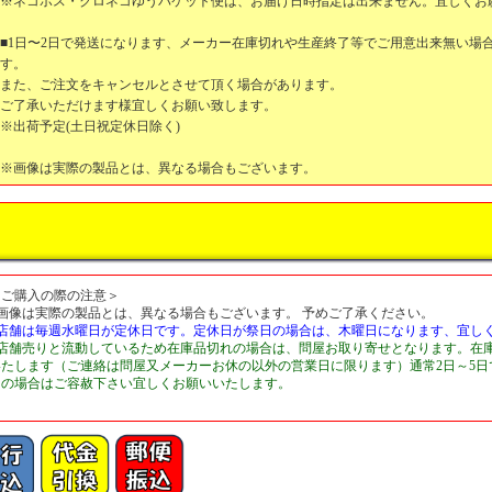
※ネコポス・クロネコゆうパケット便は、お届け日時指定は出来ません。宜しくお
■1日〜2日で発送になります、メーカー在庫切れや生産終了等でご用意出来無い場
す。
また、ご注文をキャンセルとさせて頂く場合があります。
ご了承いただけます様宜しくお願い致します。
※出荷予定(土日祝定休日除く)
※画像は実際の製品とは、異なる場合もございます。
＜ご購入の際の注意＞
■画像は実際の製品とは、異なる場合もございます。 予めご了承ください。
■店舗は毎週水曜日が定休日です。定休日が祭日の場合は、木曜日になります、宜し
■店舗売りと流動しているため在庫品切れの場合は、問屋お取り寄せとなります。在
いたします（ご連絡は問屋又メーカーお休の以外の営業日に限ります）通常2日～5
切の場合はご容赦下さい宜しくお願いいたします。