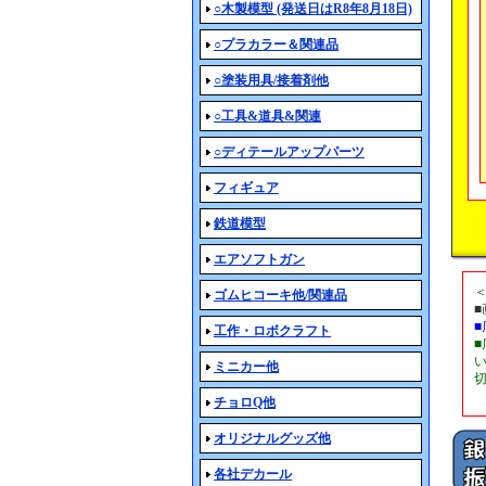
○木製模型 (発送日はR8年8月18日)
○プラカラー＆関連品
○塗装用具/接着剤他
○工具&道具&関連
○ディテールアップパーツ
フィギュア
鉄道模型
エアソフトガン
ゴムヒコーキ他/関連品
工作・ロボクラフト
ミニカー他
チョロQ他
オリジナルグッズ他
各社デカール