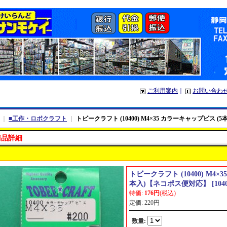
ご利用案内
｜
お問い合わ
｜
■工作・ロボクラフト
｜
トビークラフト (10400) M4×35 カラーキャップビス 
商品詳細
トビークラフト (10400) M4×
本入)【ネコポス便対応】
[
104
特価
:
176円
(税込)
定価
:
220円
数量
: