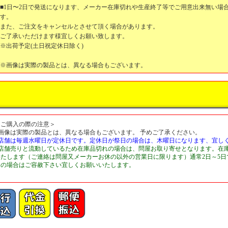
■1日〜2日で発送になります、メーカー在庫切れや生産終了等でご用意出来無い場
す。
また、ご注文をキャンセルとさせて頂く場合があります。
ご了承いただけます様宜しくお願い致します。
※出荷予定(土日祝定休日除く)
※画像は実際の製品とは、異なる場合もございます。
＜ご購入の際の注意＞
■画像は実際の製品とは、異なる場合もございます。 予めご了承ください。
■店舗は毎週水曜日が定休日です。定休日が祭日の場合は、木曜日になります、宜し
■店舗売りと流動しているため在庫品切れの場合は、問屋お取り寄せとなります。在
いたします（ご連絡は問屋又メーカーお休の以外の営業日に限ります）通常2日～5
切の場合はご容赦下さい宜しくお願いいたします。