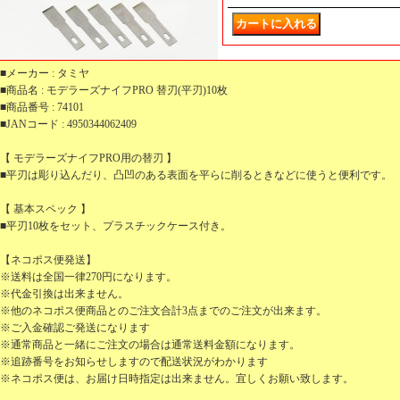
■メーカー : タミヤ
■商品名 : モデラーズナイフPRO 替刃(平刃)10枚
■商品番号 : 74101
■JANコード : 4950344062409
【 モデラーズナイフPRO用の替刃 】
■平刃は彫り込んだり、凸凹のある表面を平らに削るときなどに使うと便利です。
【 基本スペック 】
■平刃10枚をセット、プラスチックケース付き。
【ネコポス便発送】
※送料は全国一律270円になります。
※代金引換は出来ません。
※他のネコポス便商品とのご注文合計3点までのご注文が出来ます。
※ご入金確認ご発送になります
※通常商品と一緒にご注文の場合は通常送料金額になります。
※追跡番号をお知らせしますので配送状況がわかります
※ネコポス便は、お届け日時指定は出来ません。宜しくお願い致します。