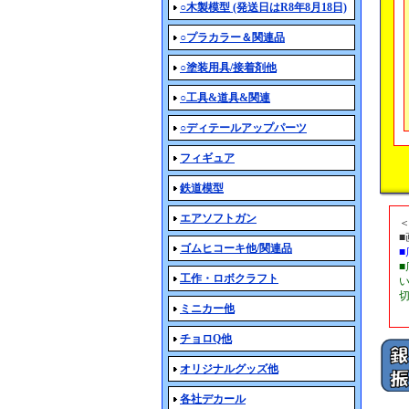
○木製模型 (発送日はR8年8月18日)
○プラカラー＆関連品
○塗装用具/接着剤他
○工具&道具&関連
○ディテールアップパーツ
フィギュア
鉄道模型
エアソフトガン
ゴムヒコーキ他/関連品
工作・ロボクラフト
ミニカー他
チョロQ他
オリジナルグッズ他
各社デカール