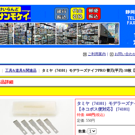
ご利用案内
｜
お問い合わ
｜
工具&道具&関連品
｜
タミヤ（74101）モデラーズナイフPRO 替刃(平刃) 10
商品詳細
タミヤ（74101）モデラーズナイ
【ネコポス便対応】
[
74101
]
特価
:
440円
(税込)
定価
:
550円
数量
: