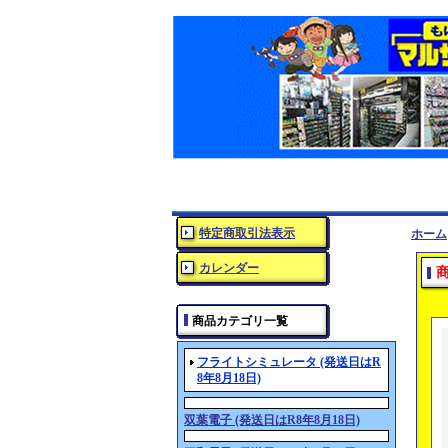
特定商取引法表示
ホーム
カレンダー
商品カテゴリ一覧
フライトシミュレータ (発送日はR
8年8月18日)
双葉電子 (発送日はR8年8月18日)