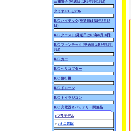
三和電子 (発送日はR8年8月18日)
タミヤ RCモデル
R/C ハイテック(発送日はR8年8月18
日)
R/C クエスト(発送日はR8年8月18日)
R/C ファンテック (発送日はR8年8月1
8日)
R/C カー
R/C ヘリコプター
R/C 飛行機
R/C ドローン
R/C トイラジコン
R/C 充電器＆バッテリー関連品
○プラモデル
○ミニ四駆