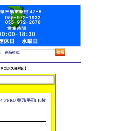
せ
商品検索
:
枚【ネコポス便対応】
フPRO 替刃(平刃) 10枚