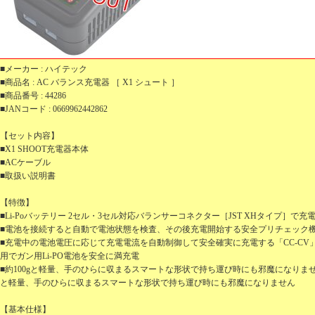
■メーカー : ハイテック
■商品名 : AC バランス充電器 ［ X1 シュート ］
■商品番号 : 44286
■JANコード : 0669962442862
【セット内容】
■X1 SHOOT充電器本体
■ACケーブル
■取扱い説明書
【特徴】
■Li-Poバッテリー 2セル・3セル対応バランサーコネクター［JST XHタイプ］で充
■電池を接続すると自動で電池状態を検査、その後充電開始する安全プリチェック
■充電中の電池電圧に応じて充電電流を自動制御して安全確実に充電する「CC-CV
用でガン用Li-PO電池を安全に満充電
■約100gと軽量、手のひらに収まるスマートな形状で持ち運び時にも邪魔になりま
と軽量、手のひらに収まるスマートな形状で持ち運び時にも邪魔になりません
【基本仕様】