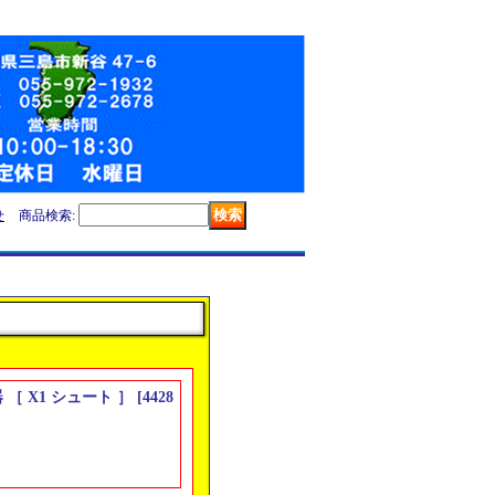
せ
商品検索
:
［ X1 シュート ］
[
4428