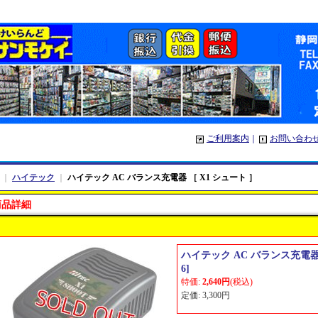
ご利用案内
｜
お問い合わ
｜
ハイテック
｜
ハイテック AC バランス充電器 ［ X1 シュート ］
商品詳細
ハイテック AC バランス充電器 
6
]
特価
:
2,640円
(税込)
定価
:
3,300円