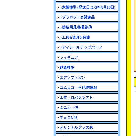
○木製模型 (発送日はR8年8月18日)
○プラカラー＆関連品
○塗装用具/接着剤他
○工具&道具&関連
○ディテールアップパーツ
フィギュア
鉄道模型
エアソフトガン
ゴムヒコーキ他/関連品
工作・ロボクラフト
ミニカー他
チョロQ他
オリジナルグッズ他