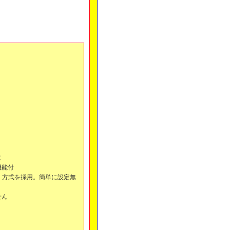
電
機能付
」方式を採用。簡単に設定無
せん