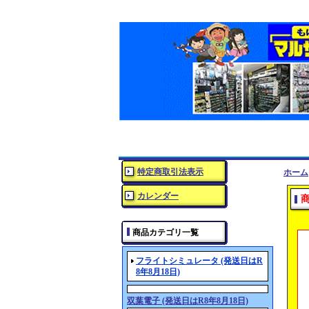
特定商取引法表示
ホーム
カレンダー
商品カテゴリ一覧
フライトシミュレータ (発送日はR
8年8月18日)
双葉電子 (発送日はR8年8月18日)