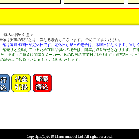
＜ご購入の際の注意＞
■画像は実際の製品とは、異なる場合もございます。 予めご了承ください。
■店舗は毎週水曜日が定休日です。定休日が祭日の場合は、木曜日になります、宜し
■店舗売りと流動しているため在庫品切れの場合は、問屋お取り寄せとなります。在
いたします（ご連絡は問屋又メーカーお休の以外の営業日に限ります）通常2日～5
切の場合はご容赦下さい宜しくお願いいたします。
Copyright(C)2010 Marusanmokei Ltd. All rights reserved.