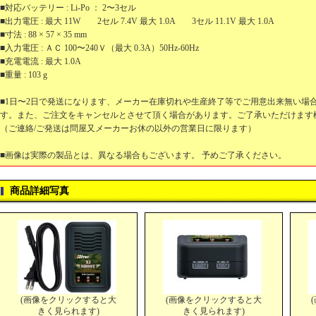
■対応バッテリー : Li-Po ： 2〜3セル
■出力電圧 : 最大 11W 2セル 7.4V 最大 1.0A 3セル 11.1V 最大 1.0A
■寸法 : 88 × 57 × 35 mm
■入力電圧 : ＡＣ 100〜240Ｖ（最大 0.3A）50Hz-60Hz
■充電電流 : 最大 1.0A
■重量 : 103 g
■1日〜2日で発送になります、メーカー在庫切れや生産終了等でご用意出来無い場
す。また、ご注文をキャンセルとさせて頂く場合があります。ご了承いただけます
（ご連絡/ご発送は問屋又メーカーお休の以外の営業日に限ります）
■画像は実際の製品とは、異なる場合もございます。 予めご了承ください。
商品詳細写真
(画像をクリックすると大
(画像をクリックすると大
きく見られます)
きく見られます)