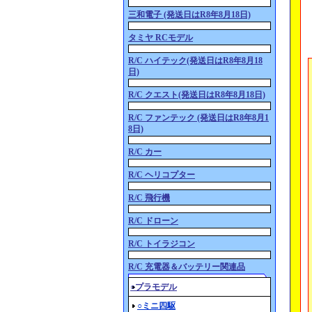
三和電子 (発送日はR8年8月18日)
タミヤ RCモデル
R/C ハイテック(発送日はR8年8月18
日)
R/C クエスト(発送日はR8年8月18日)
R/C ファンテック (発送日はR8年8月1
8日)
R/C カー
R/C ヘリコプター
R/C 飛行機
R/C ドローン
R/C トイラジコン
R/C 充電器＆バッテリー関連品
○プラモデル
○ミニ四駆