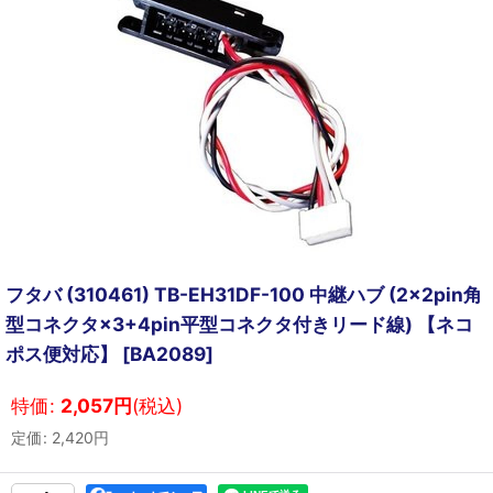
フタバ (310461) TB-EH31DF-100 中継ハブ (2×2pin角
型コネクタ×3+4pin平型コネクタ付きリード線) 【ネコ
ポス便対応】
[
BA2089
]
特価
:
2,057
円
(税込)
定価
:
2,420
円