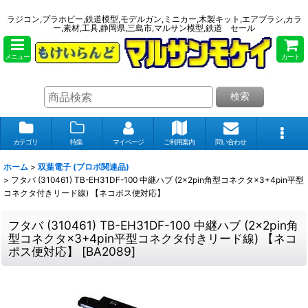
ラジコン,プラホビー,鉄道模型,モデルガン,ミニカー,木製キット,エアブラシ,カラ
ー,素材,工具,静岡県,三島市,マルサン模型,鉄道 セール
メニュー
カート
検索
カテゴリ
特集
マイページ
ご利用案内
問い合わせ
ホーム
>
双葉電子 (プロポ関連品)
>
フタバ (310461) TB-EH31DF-100 中継ハブ (2×2pin角型コネクタ×3+4pin平型
コネクタ付きリード線) 【ネコポス便対応】
フタバ (310461) TB-EH31DF-100 中継ハブ (2×2pin角
型コネクタ×3+4pin平型コネクタ付きリード線) 【ネコ
ポス便対応】
[
BA2089
]