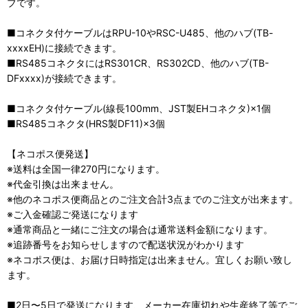
ブです。
■コネクタ付ケーブルはRPU-10やRSC-U485、他のハブ(TB-
xxxxEH)に接続できます。
■RS485コネクタにはRS301CR、RS302CD、他のハブ(TB-
DFxxxx)が接続できます。
■コネクタ付ケーブル(線長100mm、JST製EHコネクタ)×1個
■RS485コネクタ(HRS製DF11)×3個
【ネコポス便発送】
※送料は全国一律270円になります。
※代金引換は出来ません。
※他のネコポス便商品とのご注文合計3点までのご注文が出来ます。
※ご入金確認ご発送になります
※通常商品と一緒にご注文の場合は通常送料金額になります。
※追跡番号をお知らせしますので配送状況がわかります
※ネコポス便は、お届け日時指定は出来ません。宜しくお願い致し
ます。
■2日〜5日で発送になります、メーカー在庫切れや生産終了等でご