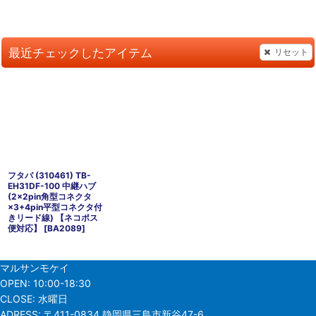
最近チェックしたアイテム
リセット
フタバ (310461) TB-
EH31DF-100 中継ハブ
(2×2pin角型コネクタ
×3+4pin平型コネクタ付
きリード線) 【ネコポス
便対応】
[
BA2089
]
マルサンモケイ
OPEN:
10:00-18:30
CLOSE:
水曜日
ADRESS:
〒411-0834 静岡県三島市新谷47-6