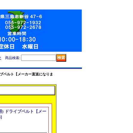
せ
商品検索
:
用) ドライブベルト【メーカー直送になりま
/600用) ドライブベルト【メー
4
]