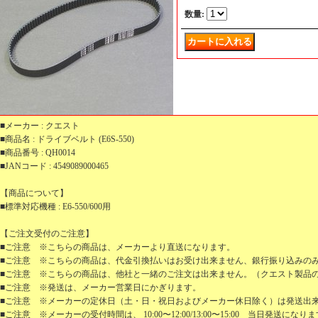
数量
:
■メーカー : クエスト
■商品名 : ドライブベルト (E6S-550)
■商品番号 : QH0014
■JANコード : 4549089000465
【商品について】
■標準対応機種 : E6-550/600用
【ご注文受付のご注意】
■ご注意 ※こちらの商品は、メーカーより直送になります。
■ご注意 ※こちらの商品は、代金引換払いはお受け出来ません、銀行振り込みの
■ご注意 ※こちらの商品は、他社と一緒のご注文は出来ません。（クエスト製品
■ご注意 ※発送は、メーカー営業日にかぎります。
■ご注意 ※メーカーの定休日（土・日・祝日およびメーカー休日除く）は発送出
■ご注意 ※メーカーの受付時間は、 10:00〜12:00/13:00〜15:00 当日発送になり