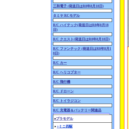
三和電子 (発送日はR8年8月18日)
タミヤ RCモデル
R/C ハイテック(発送日はR8年8月18
日)
R/C クエスト(発送日はR8年8月18日)
R/C ファンテック (発送日はR8年8月1
8日)
R/C カー
R/C ヘリコプター
R/C 飛行機
R/C ドローン
R/C トイラジコン
R/C 充電器＆バッテリー関連品
○プラモデル
○ミニ四駆