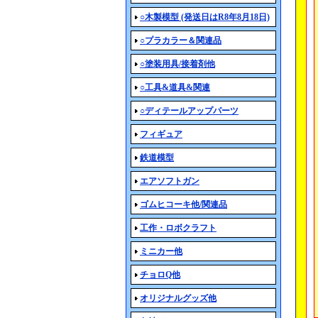
○木製模型 (発送日はR8年8月18日)
○プラカラー＆関連品
○塗装用具/接着剤他
○工具&道具&関連
○ディテールアップパーツ
フィギュア
鉄道模型
エアソフトガン
ゴムヒコーキ他/関連品
工作・ロボクラフト
ミニカー他
チョロQ他
オリジナルグッズ他