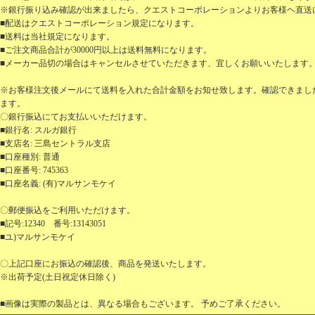
※銀行振り込み確認が出来ましたら、クエストコーポレーションよりお客様ヘ直送
■配送はクエストコーポレーション規定になります。
■送料は当社規定になります。
■ご注文商品合計が30000円以上は送料無料になります。
■メーカー品切の場合はキャンセルさせていただきます、宜しくお願いいたします
※お客様注文後メールにて送料を入れた合計金額をお知せ致します。確認できまし
ます。
〇銀行振込にてお支払いいただけます。
■銀行名: スルガ銀行
■支店名: 三島セントラル支店
■口座種別: 普通
■口座番号: 745363
■口座名義: (有)マルサンモケイ
〇郵便振込をご利用いただけます。
■記号:12340 番号:13143051
■ユ)マルサンモケイ
〇上記口座にお振込の確認後、商品を発送いたします。
※出荷予定(土日祝定休日除く)
■画像は実際の製品とは、異なる場合もございます。 予めご了承ください。