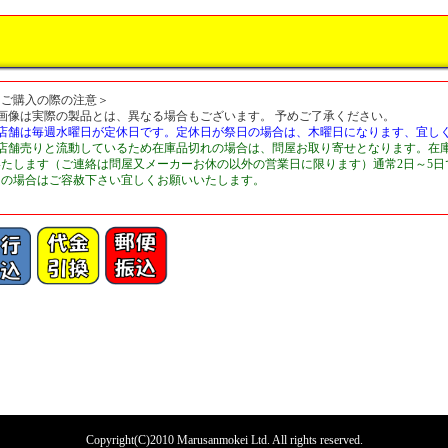
＜ご購入の際の注意＞
■画像は実際の製品とは、異なる場合もございます。 予めご了承ください。
■店舗は毎週水曜日が定休日です。定休日が祭日の場合は、木曜日になります、宜し
■店舗売りと流動しているため在庫品切れの場合は、問屋お取り寄せとなります。在
いたします（ご連絡は問屋又メーカーお休の以外の営業日に限ります）通常2日～5
切の場合はご容赦下さい宜しくお願いいたします。
Copyright(C)2010 Marusanmokei Ltd. All rights reserved.