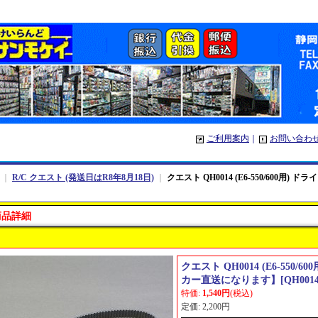
ご利用案内
｜
お問い合わ
｜
R/C クエスト (発送日はR8年8月18日)
｜
クエスト QH0014 (E6-550/600
商品詳細
クエスト QH0014 (E6-550
カー直送になります】
[
QH001
特価
:
1,540円
(税込)
定価
:
2,200円