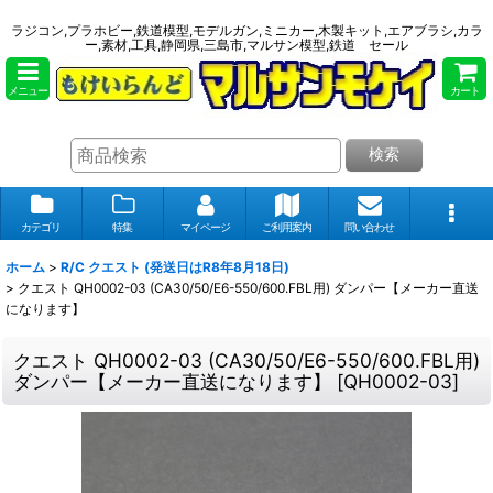
ラジコン,プラホビー,鉄道模型,モデルガン,ミニカー,木製キット,エアブラシ,カラ
ー,素材,工具,静岡県,三島市,マルサン模型,鉄道 セール
メニュー
カート
検索
カテゴリ
特集
マイページ
ご利用案内
問い合わせ
ホーム
>
R/C クエスト (発送日はR8年8月18日)
>
クエスト QH0002-03 (CA30/50/E6-550/600.FBL用) ダンパー【メーカー直送
になります】
クエスト QH0002-03 (CA30/50/E6-550/600.FBL用)
ダンパー【メーカー直送になります】
[
QH0002-03
]