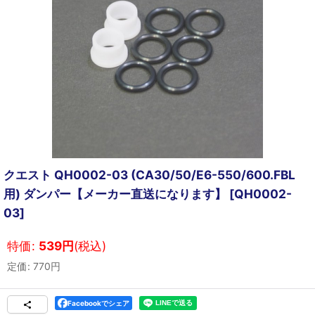
クエスト QH0002-03 (CA30/50/E6-550/600.FBL
用) ダンパー【メーカー直送になります】
[
QH0002-
03
]
特価
:
539
円
(税込)
定価
:
770
円
Facebookでシェア