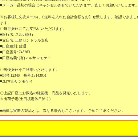
■メーカー品切の場合はキャンセルさせていただきます、宜しくお願いいたします
※お客様注文後メールにて送料を入れた合計金額をお知せ致します。確認できまし
ます。
〇銀行振込にてお支払いいただけます。
■銀行名: スルガ銀行
■支店名: 三島セントラル支店
■口座種別: 普通
■口座番号: 745363
■口座名義: (有)マルサンモケイ
〇郵便振込をご利用いただけます。
■記号:12340 番号:13143051
■ユ)マルサンモケイ
〇上記口座にお振込の確認後、商品を発送いたします。
※出荷予定(土日祝定休日除く)
■画像は実際の製品とは、異なる場合もございます。 予めご了承ください。