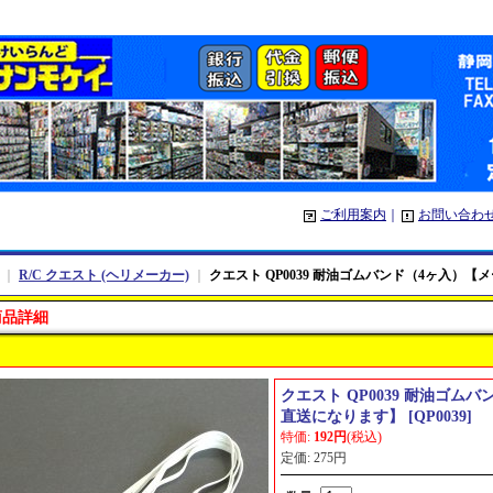
ご利用案内
｜
お問い合わ
｜
R/C クエスト (ヘリメーカー)
｜
クエスト QP0039 耐油ゴムバンド（4ヶ入）
商品詳細
クエスト QP0039 耐油ゴム
直送になります】
[
QP0039
]
特価
:
192円
(税込)
定価
:
275円