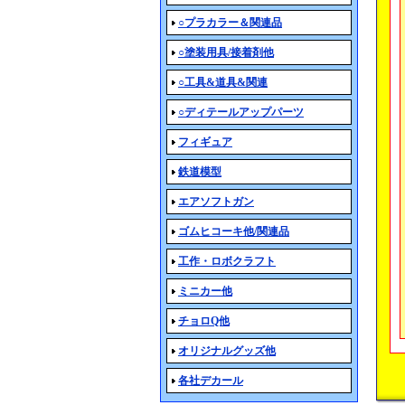
○プラカラー＆関連品
○塗装用具/接着剤他
○工具&道具&関連
○ディテールアップパーツ
フィギュア
鉄道模型
エアソフトガン
ゴムヒコーキ他/関連品
工作・ロボクラフト
ミニカー他
チョロQ他
オリジナルグッズ他
各社デカール