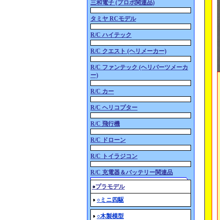
三和電子 (プロポ関連品)
タミヤ RCモデル
R/C ハイテック
R/C クエスト (ヘリメーカー)
R/C ファンテック (ヘリパーツメーカ
ー)
R/C カー
R/C ヘリコプター
R/C 飛行機
R/C ドローン
R/C トイラジコン
R/C 充電器＆バッテリー関連品
○プラモデル
○ミニ四駆
○木製模型