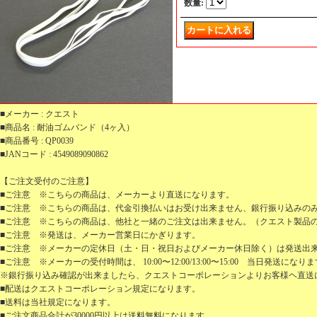
数量
:
■メーカー : クエスト
■商品名 : 耐油ゴムバンド（4ヶ入）
■商品番号 : QP0039
■JANコード : 4549089090862
【ご注文受付のご注意】
■ご注意 ※こちらの商品は、メーカーより直送になります。
■ご注意 ※こちらの商品は、代金引換払いはお受け出来ません、銀行振り込みの
■ご注意 ※こちらの商品は、他社と一緒のご注文は出来ません。（クエスト製品
■ご注意 ※発送は、メーカー営業日にかぎります。
■ご注意 ※メーカーの定休日（土・日・祝日およびメーカー休日除く）は発送出
■ご注意 ※メーカーの受付時間は、 10:00〜12:00/13:00〜15:00 当日発送になり
※銀行振り込み確認が出来ましたら、クエストコーポレーションよりお客様ヘ直送
■配送はクエストコーポレーション規定になります。
■送料は当社規定になります。
■ご注文商品合計が30000円以上は送料無料になります。