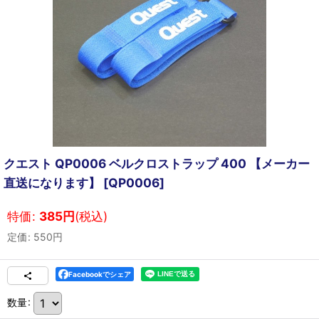
クエスト QP0006 ベルクロストラップ 400 【メーカー
直送になります】
[
QP0006
]
特価
:
385
円
(税込)
定価
:
550
円
Facebookでシェア
数量
: