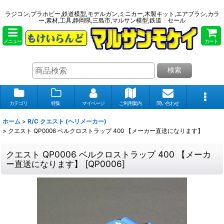
ラジコン,プラホビー,鉄道模型,モデルガン,ミニカー,木製キット,エアブラシ,カラ
ー,素材,工具,静岡県,三島市,マルサン模型,鉄道 セール
メニュー
カート
検索
カテゴリ
特集
マイページ
ご利用案内
問い合わせ
ホーム
>
R/C クエスト (ヘリメーカー)
>
クエスト QP0006 ベルクロストラップ 400 【メーカー直送になります】
クエスト QP0006 ベルクロストラップ 400 【メーカ
ー直送になります】
[
QP0006
]