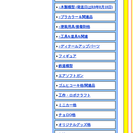
○木製模型 (発送日はR8年8月18日)
○プラカラー＆関連品
○塗装用具/接着剤他
○工具&道具&関連
○ディテールアップパーツ
フィギュア
鉄道模型
エアソフトガン
ゴムヒコーキ他/関連品
工作・ロボクラフト
ミニカー他
チョロQ他
オリジナルグッズ他