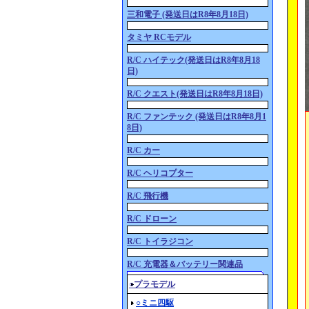
三和電子 (発送日はR8年8月18日)
タミヤ RCモデル
R/C ハイテック(発送日はR8年8月18
日)
R/C クエスト(発送日はR8年8月18日)
R/C ファンテック (発送日はR8年8月1
8日)
R/C カー
R/C ヘリコプター
R/C 飛行機
R/C ドローン
R/C トイラジコン
R/C 充電器＆バッテリー関連品
○プラモデル
○ミニ四駆