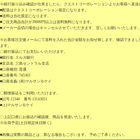
※銀行振り込み確認が出来ましたら、クエストコーポレーションよりお客様ヘ直送
■配送はクエストコーポレーション規定になります。
■送料は当社規定になります。
■ご注文商品合計が30000円以上は送料無料になります。
■メーカー品切の場合はキャンセルさせていただきます、宜しくお願いいたします
※お客様注文後メールにて送料を入れた合計金額をお知せ致します。確認できまし
ます。
〇銀行振込にてお支払いいただけます。
■銀行名: スルガ銀行
■支店名: 三島セントラル支店
■口座種別: 普通
■口座番号: 745363
■口座名義: (有)マルサンモケイ
〇郵便振込をご利用いただけます。
■記号:12340 番号:13143051
■ユ)マルサンモケイ
〇上記口座にお振込の確認後、商品を発送いたします。
※出荷予定(土日祝定休日除く)
■画像は実際の製品とは、異なる場合もございます。 予めご了承ください。