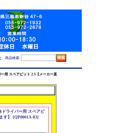
せ
商品検索
:
ライバー用 スペアピット 2.5【メーカー直
1 六角ドライバー用 スペアピ
ります】
[
QP0001A-03
]