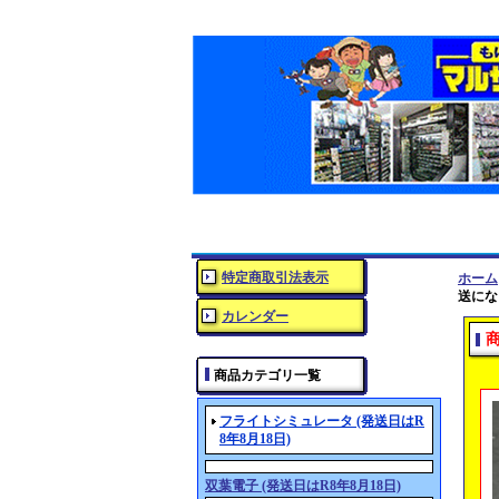
特定商取引法表示
ホーム
送にな
カレンダー
商品カテゴリ一覧
フライトシミュレータ (発送日はR
8年8月18日)
双葉電子 (発送日はR8年8月18日)