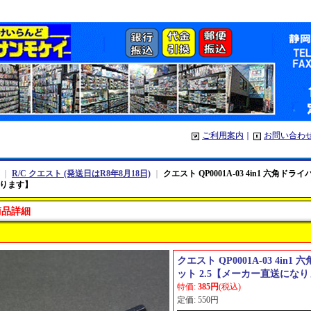
ご利用案内
｜
お問い合わ
｜
R/C クエスト (発送日はR8年8月18日)
｜
クエスト QP0001A-03 4in1 六角ド
ります】
商品詳細
クエスト QP0001A-03 4in
ット 2.5【メーカー直送にな
特価
:
385円
(税込)
定価
:
550円