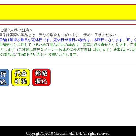
＜ご購入の際の注意＞
■画像は実際の製品とは、異なる場合もございます。 予めご了承ください。
■店舗は毎週水曜日が定休日です。定休日が祭日の場合は、木曜日になります、宜し
■店舗売りと流動しているため在庫品切れの場合は、問屋お取り寄せとなります。在
いたします（ご連絡は問屋又メーカーお休の以外の営業日に限ります）通常2日～5
切の場合はご容赦下さい宜しくお願いいたします。
Copyright(C)2010 Marusanmokei Ltd. All rights reserved.