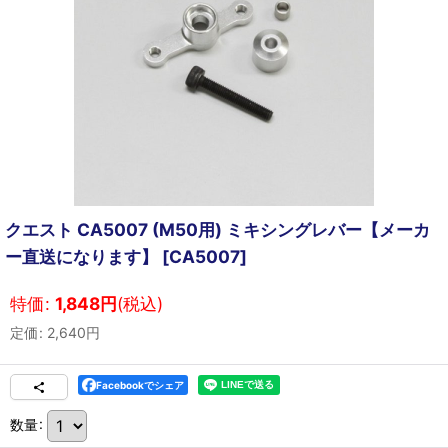
クエスト CA5007 (M50用) ミキシングレバー【メーカ
ー直送になります】
[
CA5007
]
特価
:
1,848
円
(税込)
定価
:
2,640
円
Facebookでシェア
数量
: