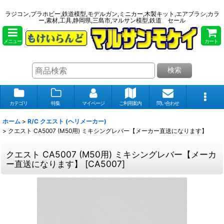
ラジコン,プラホビー,鉄道模型,モデルガン,ミニカー,木製キット,エアブラシ,カラ
ー,素材,工具,静岡県,三島市,マルサン模型,鉄道 セール
メニュー
カート
検索
カテゴリ
特集
マイページ
ご利用案内
問い合わせ
ホーム
>
R/C クエスト (ヘリメーカー)
>
クエスト CA5007 (M50用) ミキシングレバー【メーカー直送になります】
クエスト CA5007 (M50用) ミキシングレバー【メーカ
ー直送になります】
[
CA5007
]