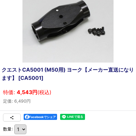
クエストCA5001 (M50用) ヨーク【メーカー直送になり
ます】
[
CA5001
]
特価
:
4,543
円
(税込)
定価
:
6,490
円
Facebookでシェア
数量
: