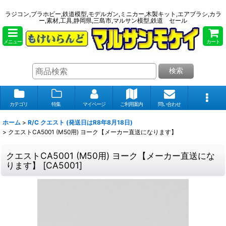
ラジコン,プラホビー,鉄道模型,モデルガン,ミニカー,木製キット,エアブラシ,カラ
ー,素材,工具,静岡県,三島市,マルサン模型,鉄道 セール
メニュー
カート
検索
カテゴリ
特集
マイページ
ご利用案内
問い合わせ
ホーム
>
R/C クエスト (発送日はR8年8月18日)
>
クエストCA5001 (M50用) ヨーク【メーカー直送になります】
クエストCA5001 (M50用) ヨーク【メーカー直送にな
ります】
[
CA5001
]