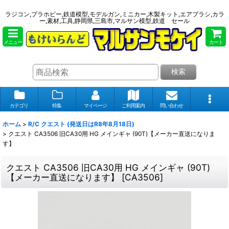
ラジコン,プラホビー,鉄道模型,モデルガン,ミニカー,木製キット,エアブラシ,カラ
ー,素材,工具,静岡県,三島市,マルサン模型,鉄道 セール
メニュー
カート
検索
カテゴリ
特集
マイページ
ご利用案内
問い合わせ
ホーム
>
R/C クエスト (発送日はR8年8月18日)
>
クエスト CA3506 旧CA30用 HG メインギャ (90T)【メーカー直送になりま
す】
クエスト CA3506 旧CA30用 HG メインギャ (90T)
【メーカー直送になります】
[
CA3506
]