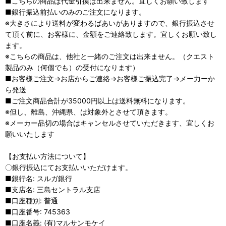
■こちらの商品は代金引換は出来ません。宜しくお願い致します
■銀行振込前払いのみのご注文になります。
※大きさにより送料が変わるばあいがありますので、銀行振込させ
て頂く前に、お客様に、金額をご連絡致します。宜しくお願い致し
ます。
※こちらの商品は、他社と一緒のご注文は出来ません。（クエスト
製品のみ（何個でも）の受付になります）
■お客様ご注文→お店からご連絡→お客様ご振込完了→メー力ーか
ら発送
■ご注文商品合計が35000円以上は送料無料になります。
※但し、離島、沖縄県、は対象外とさせて頂きます。
※メーカー品切の場合はキャンセルさせていただきます、宜しくお
願いいたします
【お支払い方法について】
〇銀行振込にてお支払いいただけます。
■銀行名: スルガ銀行
■支店名: 三島セントラル支店
■口座種別: 普通
■口座番号: 745363
■口座名義: (有)マルサンモケイ