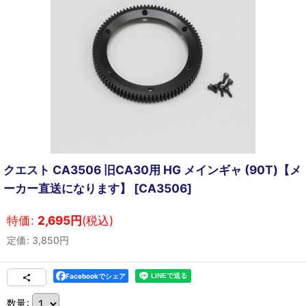
クエスト CA3506 旧CA30用 HG メインギャ (90T)【メ
ーカー直送になります】
[
CA3506
]
特価
:
2,695
円
(税込)
定価
:
3,850
円
Facebookでシェア
数量
: