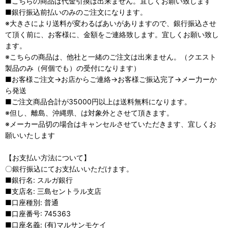
■こちらの商品は代金引換は出来ません。宜しくお願い致します
■銀行振込前払いのみのご注文になります。
※大きさにより送料が変わるばあいがありますので、銀行振込させ
て頂く前に、お客様に、金額をご連絡致します。宜しくお願い致し
ます。
※こちらの商品は、他社と一緒のご注文は出来ません。（クエスト
製品のみ（何個でも）の受付になります）
■お客様ご注文→お店からご連絡→お客様ご振込完了→メー力ーか
ら発送
■ご注文商品合計が35000円以上は送料無料になります。
※但し、離島、沖縄県、は対象外とさせて頂きます。
※メーカー品切の場合はキャンセルさせていただきます、宜しくお
願いいたします
【お支払い方法について】
〇銀行振込にてお支払いいただけます。
■銀行名: スルガ銀行
■支店名: 三島セントラル支店
■口座種別: 普通
■口座番号: 745363
■口座名義: (有)マルサンモケイ