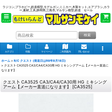
ラジコン,プラホビー,鉄道模型,モデルガン,ミニカー,木製キット,エアブラシ,カラ
ー,素材,工具,静岡県,三島市,マルサン模型,鉄道 セール
メニュー
カート
検索
カテゴリ
特集
マイページ
ご利用案内
問い合わせ
ホーム
>
R/C クエスト (発送日はR8年8月18日)
>
クエス卜 CA3525 CA3/CA4/CA30用 HG ミキシングアーム【メーカー直送に
なります】
クエス卜 CA3525 CA3/CA4/CA30用 HG ミキシング
アーム【メーカー直送になります】
[
CA3525
]