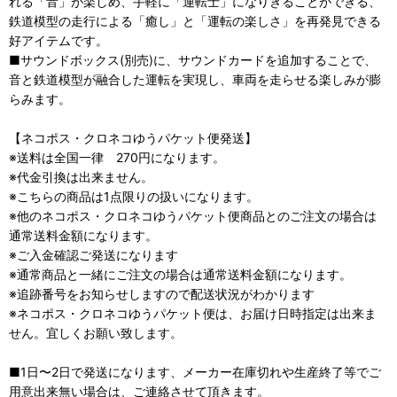
れる「音」が楽しめ、手軽に「運転士」になりきることができる、
鉄道模型の走行による「癒し」と「運転の楽しさ」を再発見できる
好アイテムです。
■サウンドボックス(別売)に、サウンドカードを追加することで、
音と鉄道模型が融合した運転を実現し、車両を走らせる楽しみが膨
らみます。
【ネコポス・クロネコゆうパケット便発送】
※送料は全国一律 270円になります。
※代金引換は出来ません。
※こちらの商品は1点限りの扱いになります。
※他のネコポス・クロネコゆうパケット便商品とのご注文の場合は
通常送料金額になります。
※ご入金確認ご発送になります
※通常商品と一緒にご注文の場合は通常送料金額になります。
※追跡番号をお知らせしますので配送状況がわかります
※ネコポス・クロネコゆうパケット便は、お届け日時指定は出来ま
せん。宜しくお願い致します。
■1日〜2日で発送になります、メーカー在庫切れや生産終了等でご
用意出来無い場合は、ご連絡させて頂きます。