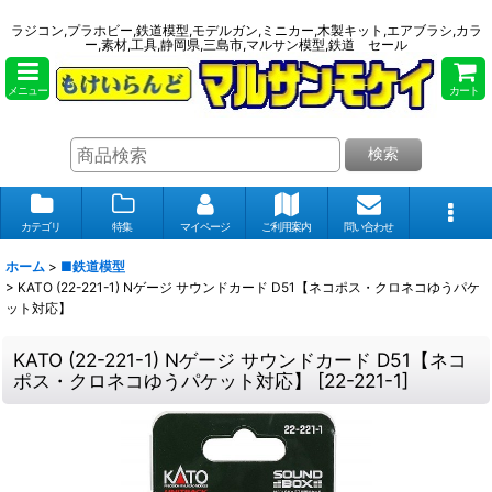
ラジコン,プラホビー,鉄道模型,モデルガン,ミニカー,木製キット,エアブラシ,カラ
ー,素材,工具,静岡県,三島市,マルサン模型,鉄道 セール
メニュー
カート
検索
カテゴリ
特集
マイページ
ご利用案内
問い合わせ
ホーム
>
■鉄道模型
>
KATO (22-221-1) Nゲージ サウンドカード D51【ネコポス・クロネコゆうパケ
ット対応】
KATO (22-221-1) Nゲージ サウンドカード D51【ネコ
ポス・クロネコゆうパケット対応】
[
22-221-1
]