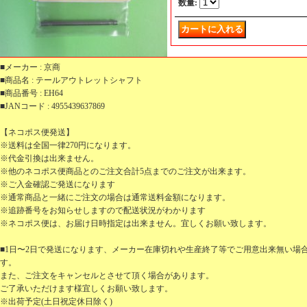
数量
:
■メーカー : 京商
■商品名 : テールアウトレットシャフト
■商品番号 : EH64
■JANコード : 4955439637869
【ネコポス便発送】
※送料は全国一律270円になります。
※代金引換は出来ません。
※他のネコポス便商品とのご注文合計5点までのご注文が出来ます。
※ご入金確認ご発送になります
※通常商品と一緒にご注文の場合は通常送料金額になります。
※追跡番号をお知らせしますので配送状況がわかります
※ネコポス便は、お届け日時指定は出来ません。宜しくお願い致します。
■1日〜2日で発送になります、メーカー在庫切れや生産終了等でご用意出来無い場
す。
また、ご注文をキャンセルとさせて頂く場合があります。
ご了承いただけます様宜しくお願い致します。
※出荷予定(土日祝定休日除く)