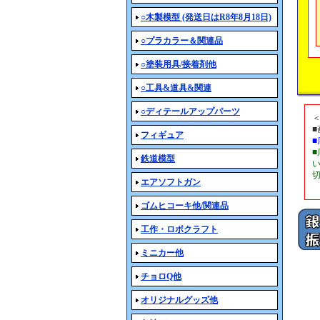
○木製模型 (発送日はR8年8月18日)
○プラカラー＆関連品
○塗装用具/接着剤他
○工具&道具&関連
○ディテールアップパーツ
フィギュア
鉄道模型
エアソフトガン
ゴムヒコーキ他/関連品
工作・ロボクラフト
ミニカー他
チョロQ他
オリジナルグッズ他