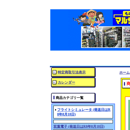
特定商取引法表示
ホーム
カレンダー
商品カテゴリ一覧
フライトシミュレータ (発送日はR
8年8月18日)
双葉電子 (発送日はR8年8月18日)