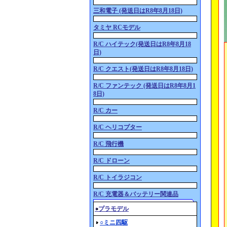
三和電子 (発送日はR8年8月18日)
タミヤ RCモデル
R/C ハイテック(発送日はR8年8月18
日)
R/C クエスト(発送日はR8年8月18日)
R/C ファンテック (発送日はR8年8月1
8日)
R/C カー
R/C ヘリコプター
R/C 飛行機
R/C ドローン
R/C トイラジコン
R/C 充電器＆バッテリー関連品
○プラモデル
○ミニ四駆