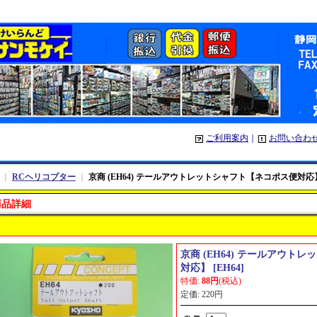
ご利用案内
｜
お問い合わ
｜
RCヘリコプター
｜
京商 (EH64) テールアウトレットシャフト【ネコポス便対応
商品詳細
京商 (EH64) テールアウト
対応】
[
EH64
]
特価
:
88円
(税込)
定価
:
220円