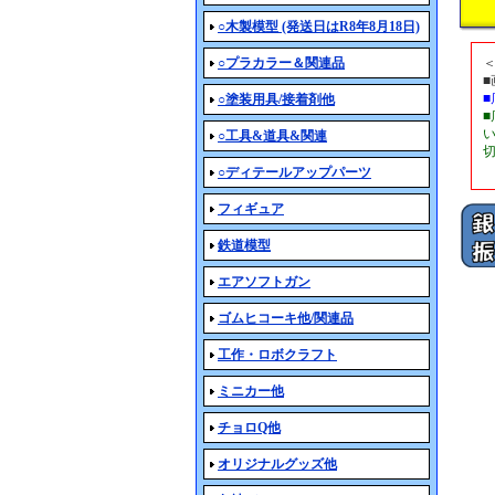
○木製模型 (発送日はR8年8月18日)
○プラカラー＆関連品
○塗装用具/接着剤他
○工具&道具&関連
○ディテールアップパーツ
フィギュア
鉄道模型
エアソフトガン
ゴムヒコーキ他/関連品
工作・ロボクラフト
ミニカー他
チョロQ他
オリジナルグッズ他