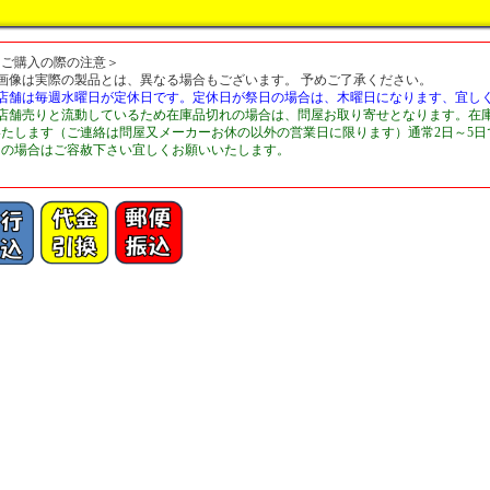
＜ご購入の際の注意＞
■画像は実際の製品とは、異なる場合もございます。 予めご了承ください。
■店舗は毎週水曜日が定休日です。定休日が祭日の場合は、木曜日になります、宜し
■店舗売りと流動しているため在庫品切れの場合は、問屋お取り寄せとなります。在
いたします（ご連絡は問屋又メーカーお休の以外の営業日に限ります）通常2日～5
切の場合はご容赦下さい宜しくお願いいたします。