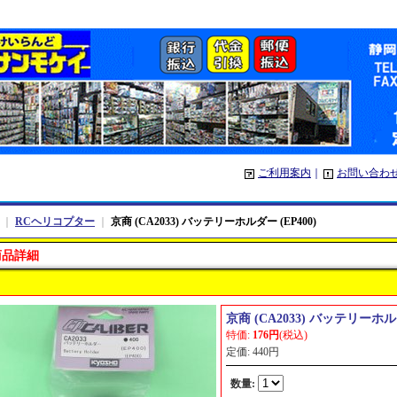
ご利用案内
｜
お問い合わ
｜
RCヘリコプター
｜
京商 (CA2033) バッテリーホルダー (EP400)
商品詳細
京商 (CA2033) バッテリーホルダ
特価
:
176円
(税込)
定価
:
440円
数量
: