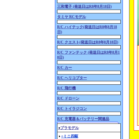
三和電子 (発送日はR8年8月18日)
タミヤ RCモデル
R/C ハイテック(発送日はR8年8月18
日)
R/C クエスト(発送日はR8年8月18日)
R/C ファンテック (発送日はR8年8月1
8日)
R/C カー
R/C ヘリコプター
R/C 飛行機
R/C ドローン
R/C トイラジコン
R/C 充電器＆バッテリー関連品
○プラモデル
○ミニ四駆