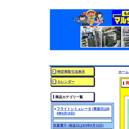
特定商取引法表示
ホーム
カレンダー
商品カテゴリ一覧
フライトシミュレータ (発送日はR
8年8月18日)
双葉電子 (発送日はR8年8月18日)