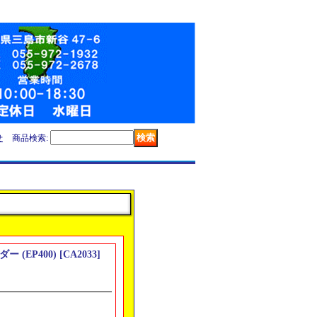
せ
商品検索
:
ー (EP400)
[
CA2033
]