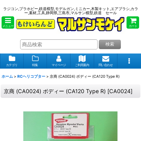
ラジコン,プラホビー,鉄道模型,モデルガン,ミニカー,木製キット,エアブラシ,カラ
ー,素材,工具,静岡県,三島市,マルサン模型,鉄道 セール
メニュー
カート
検索
カテゴリ
特集
マイページ
ご利用案内
問い合わせ
ホーム
>
RCヘリコプター
>
京商 (CA0024) ボディー (CA120 Type R)
京商 (CA0024) ボディー (CA120 Type R)
[
CA0024
]