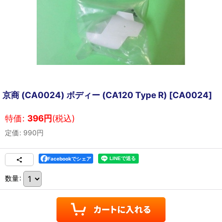
京商 (CA0024) ボディー (CA120 Type R)
[
CA0024
]
特価
:
396
円
(税込)
定価
:
990
円
Facebookでシェア
数量
: