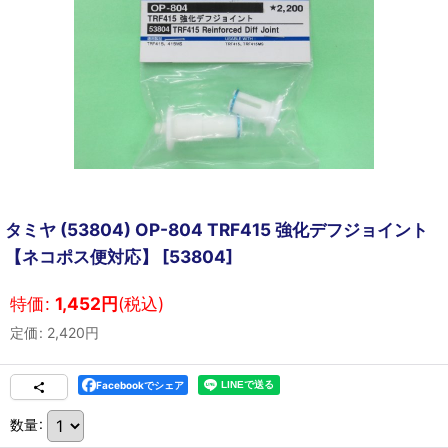
タミヤ (53804) OP-804 TRF415 強化デフジョイント
【ネコポス便対応】
[
53804
]
特価
:
1,452
円
(税込)
定価
:
2,420
円
Facebookでシェア
数量
: