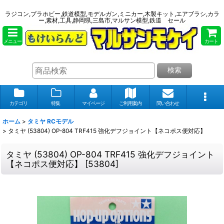
ラジコン,プラホビー,鉄道模型,モデルガン,ミニカー,木製キット,エアブラシ,カラ
ー,素材,工具,静岡県,三島市,マルサン模型,鉄道 セール
メニュー
カート
検索
カテゴリ
特集
マイページ
ご利用案内
問い合わせ
ホーム
>
タミヤ RCモデル
>
タミヤ (53804) OP-804 TRF415 強化デフジョイント【ネコポス便対応】
タミヤ (53804) OP-804 TRF415 強化デフジョイント
【ネコポス便対応】
[
53804
]