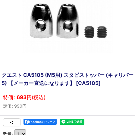
クエスト CA5105 (M5用) スタビストッパー (キャリバー
5) 【メーカー直送になります】
[
CA5105
]
特価
:
693
円
(税込)
定価
:
990
円
Facebookでシェア
数量
: