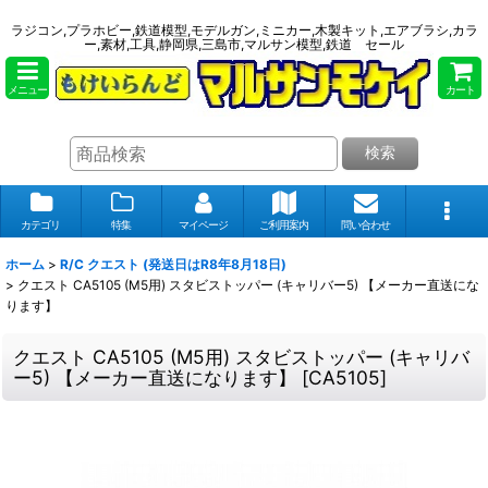
ラジコン,プラホビー,鉄道模型,モデルガン,ミニカー,木製キット,エアブラシ,カラ
ー,素材,工具,静岡県,三島市,マルサン模型,鉄道 セール
メニュー
カート
検索
カテゴリ
特集
マイページ
ご利用案内
問い合わせ
ホーム
>
R/C クエスト (発送日はR8年8月18日)
>
クエスト CA5105 (M5用) スタビストッパー (キャリバー5) 【メーカー直送にな
ります】
クエスト CA5105 (M5用) スタビストッパー (キャリバ
ー5) 【メーカー直送になります】
[
CA5105
]